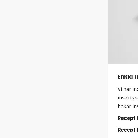
Enkla i
Vi har i
insektsr
bakar ins
Recept f
Recept f