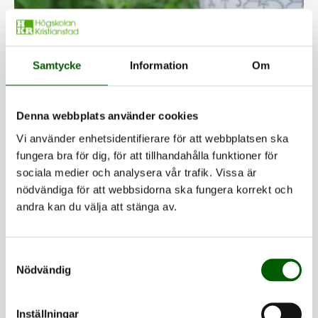
Samtycke
Information
Om
Denna webbplats använder cookies
Vi använder enhetsidentifierare för att webbplatsen ska
fungera bra för dig, för att tillhandahålla funktioner för
sociala medier och analysera vår trafik. Vissa är
nödvändiga för att webbsidorna ska fungera korrekt och
2026-06-21
andra kan du välja att stänga av.
Expertlista sommaren 2026
Bakom många av sommarens samtalsämnen
Samtyckesval
finns forskning, erfarenhet och kunskap som
Nödvändig
kan ge nya perspektiv. Oavsett om frågorna
handlar om hälsa, miljö, teknik, utbildning eller
Inställningar