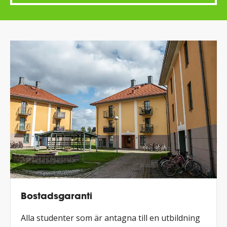
Högskolan
Kristianstad
(HKR)
-
Utbildning
och
forskning
Bostadsgaranti
Alla studenter som är antagna till en utbildning