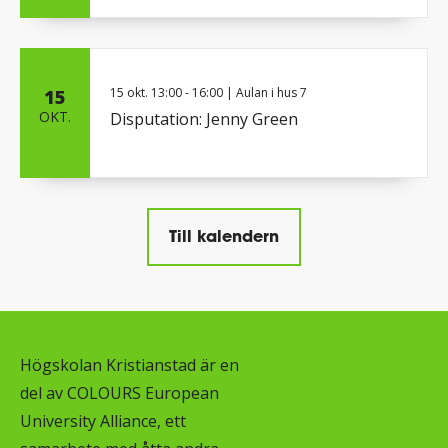
15 okt.
13:00
-
16:00
| Aulan i hus 7
15
OKT.
Disputation: Jenny Green
Till kalendern
Högskolan Kristianstad är en
del av COLOURS European
University Alliance, ett