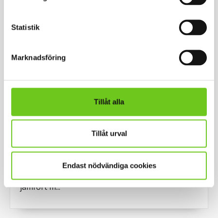
samhällsutveckling finns experter vid Högskolan
Kristianstad som kan bidra med förklaringar,
Statistik
analyser och kommentarer. Här hittar du
sommarens expertlista hos oss.
Marknadsföring
Tillåt alla
2026-07-23
HT2026: andra antagningsbeskedet
Tillåt urval
Det andra urvalet för höstens utbildningar är nu
klart och Högskolan Kristianstad har antagit 8
Endast nödvändiga cookies
612 studenter, en ökning med 11,2 procent
jämfört m...