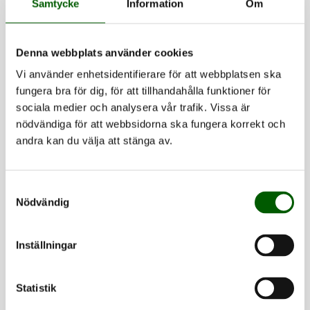
som rosor. Med utgångspunkt i intervjuer med
Samtycke
Information
Om
strejkande och arbetslösa undersöker jag hur kamper
om arbetstid är djupt sammanvävda med kamper för
Denna webbplats använder cookies
rätten att utföra reproduktivt arbete och rätten att
Vi använder enhetsidentifierare för att webbplatsen ska
njuta av livet. Inspirerad av genusvetaren Veronica
fungera bra för dig, för att tillhandahålla funktioner för
Gago och hennes feministisk-marxistiska analyser av
sociala medier och analysera vår trafik. Vissa är
social reproduktion och strejkmobiliseringar, liksom
nödvändiga för att webbsidorna ska fungera korrekt och
av Walter Benjamins analys av strejker som centrala
andra kan du välja att stänga av.
aktioner för samhällig omvandling, utforskar jag hur
strejkandes krav på trygga arbetsvillkor, tillsammans
Samtyckesval
med arbetslösas krav på fri tid, är kamper för både
Nödvändig
bröd och rosor, och kamper som artikulerar en
utopisk föreställning om hur ett levbart arbetsliv
Inställningar
skulle kunna se ut.
Statistik