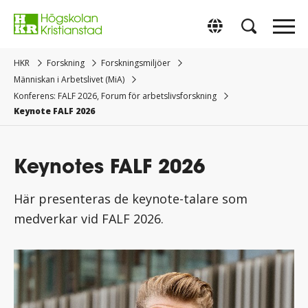
Gå
direkt
Switch to Englis
till
innehåll.
HKR
Forskning
Forskningsmiljöer
Människan i Arbetslivet (MiA)
Konferens: FALF 2026, Forum för arbetslivsforskning
Keynote FALF 2026
Keynotes FALF 2026
Här presenteras de keynote-talare som
medverkar vid FALF 2026.