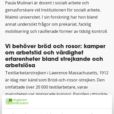
Paula Mulinari är docent i socialt arbete och
genusforskare vid Institutionen för socialt arbete,
Malmö universitet. I sin forskning har hon bland
annat undersökt frågor om prekariat, facklig
mobilisering och rasifierade former av tidslig kontroll.
Vi behöver bröd och rosor: kamper
om arbetstid och värdighet
erfarenheter bland strejkande och
arbetslösa
Textilarbetarstrejken i Lawrence Massachusetts, 1912
är idag mer känd som Bröd-och-rosor-strejken. Den
omfattade över 20 000 textilarbetare, varav
majoriteten var migrerade kvinnor. Parollen uttryckte
både ekonomiska krav som krav på mänsklig
värdighet och rätten till njutbara och vackra saker, så