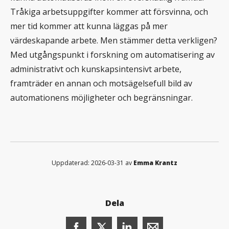
Tråkiga arbetsuppgifter kommer att försvinna, och
mer tid kommer att kunna läggas på mer
värdeskapande arbete. Men stämmer detta verkligen?
Med utgångspunkt i forskning om automatisering av
administrativt och kunskapsintensivt arbete,
framträder en annan och motsägelsefull bild av
automationens möjligheter och begränsningar.
Uppdaterad: 2026-03-31 av
Emma Krantz
Dela
Dela denna sida på Facebook (öppnas i n
Dela denna sida på X (öppnas i ny
Dela denna sida på LinkedI
Dela denna sida me