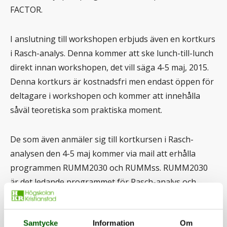
FACTOR.
I anslutning till workshopen erbjuds även en kortkurs
i Rasch-analys. Denna kommer att ske lunch-till-lunch
direkt innan workshopen, det vill säga 4-5 maj, 2015.
Denna kortkurs är kostnadsfri men endast öppen för
deltagare i workshopen och kommer att innehålla
såväl teoretiska som praktiska moment.
De som även anmäler sig till kortkursen i Rasch-
analysen den 4-5 maj kommer via mail att erhålla
programmen RUMM2030 och RUMMss. RUMM2030
är det ledande programmet för Rasch-analys och
RUMMss är ett program för datasimulering som är
anpassat för analyser i RUMM2030, men simulerade
Samtycke
Information
Om
data kan användas för analys även i andra program.