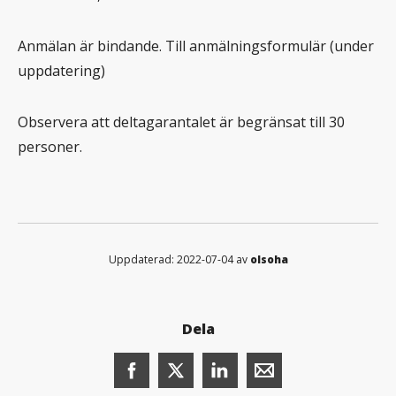
Anmälan är bindande. Till anmälningsformulär (under
uppdatering)
Observera att deltagarantalet är begränsat till 30
personer.
Uppdaterad: 2022-07-04 av
olsoha
Dela
Dela denna sida på Facebook (öppnas i n
Dela denna sida på X (öppnas i ny
Dela denna sida på LinkedI
Dela denna sida me