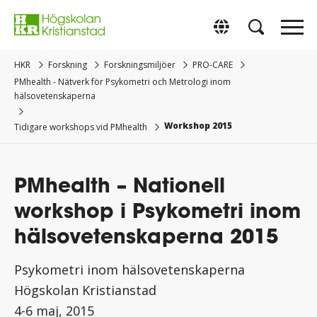
Gå
direkt
Switch to Englis
till
innehåll.
HKR
Forskning
Forskningsmiljöer
PRO-CARE
PMhealth - Nätverk för Psykometri och Metrologi inom
hälsovetenskaperna
Workshop 2015
Tidigare workshops vid PMhealth
PMhealth – Nationell
workshop i Psykometri inom
hälsovetenskaperna 2015
Psykometri inom hälsovetenskaperna
Högskolan Kristianstad
4-6 maj, 2015