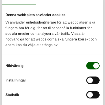
Samtliga deltagare i kortkursen erhåller en
permanent upplaga av RUMMss. Under kortkursen
Denna webbplats använder cookies
kommer vi att använda både RUmm2030 och RUMMss
Vi använder enhetsidentifierare för att webbplatsen ska
för datasimulering och genomförande av analyser.
fungera bra för dig, för att tillhandahålla funktioner för
Samtliga deltagare i kortkursen uppmanas således att
sociala medier och analysera vår trafik. Vissa är
ta med sig egen dator med RUMM2030 och RUMMss
nödvändiga för att webbsidorna ska fungera korrekt och
installerade. Observera att programmen enbart finns
andra kan du välja att stänga av.
för Windows.
Samtyckesval
Praktisk information
Nödvändig
Kostnad
Inställningar
Anmälningsavgiften är 700 SEK och täcker deltagande
i workshopen, samt fika för båda dagarna. Deltagande
Statistik
i Rasch-analysen den 4-5 maj är kostnadsfritt men