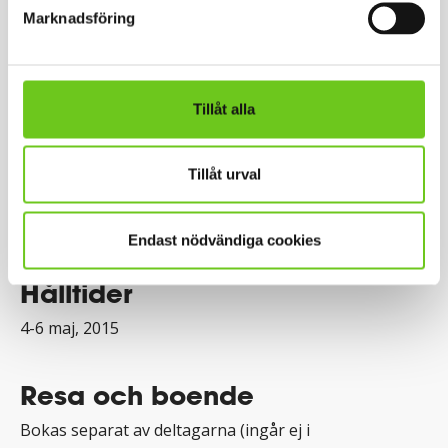
enbart öppen för registrerade workshopdeltagare
Marknadsföring
och inkluderar ingen förtäring.
Plats
Tillåt alla
Högskolan Kristianstad
Tillåt urval
Detaljerad information meddelas anmäla deltagare via
e-post.
Endast nödvändiga cookies
Hålltider
4-6 maj, 2015
Resa och boende
Bokas separat av deltagarna (ingår ej i