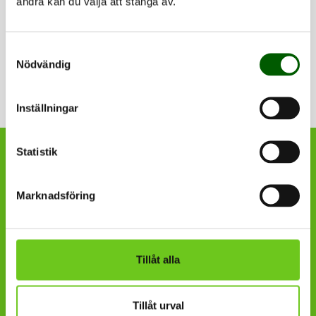
andra kan du välja att stänga av.
Dela denna sida på Facebook (öppnas i n
Dela denna sida på X (öppnas i ny
Dela denna sida på LinkedI
Dela denna sida me
Samtyckesval
Nödvändig
Inställningar
Statistik
Högskolan Kristianstad är en
del av COLOURS European
Marknadsföring
University Alliance, ett
samarbete med åtta andra
europeiska universitet.
Tillåt alla
Tillåt urval