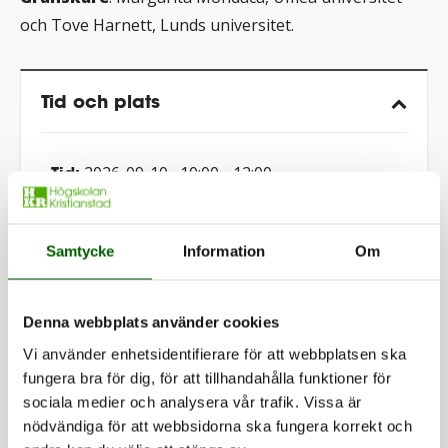
och Tove Harnett, Lunds universitet.
Tid och plats
Tid:
2026-09-10
, 10:00
-
12:00
Plats:
Hus 17, sal 221
Samtycke
Information
Om
Denna webbplats använder cookies
Uppdaterad: 2026-02-16 av
Sofia Johansson
Vi använder enhetsidentifierare för att webbplatsen ska
Sidansvarig:
Louise Järsberg
fungera bra för dig, för att tillhandahålla funktioner för
sociala medier och analysera vår trafik. Vissa är
nödvändiga för att webbsidorna ska fungera korrekt och
Dela