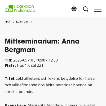
Gå
direkt
Switch to Englis
till
innehåll.
HKR
Kalender
Mittseminarium: Anna
Bergman
Tid:
2026-09-10
, 10:00
-
12:00
Plats:
Hus 17, sal 221
Titel
: Lekfullhetens och lekens betydelse för hälsa
och välbefinnande hos äldre personer boende på
särskilt boende.
Granskare
: Margarita Mondaca, Umeå universitet