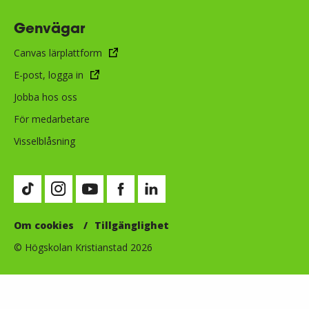
Genvägar
Canvas lärplattform
E-post, logga in
Jobba hos oss
För medarbetare
Visselblåsning
Besök vår TikTok-sida (öppnas i nytt fönster)
Besök vår Instagram-sida (öppnas i nytt fönster)
Besök vår Youtube-sida (öppnas i nytt fönste
Besök vår Facebook-sida (öppnas i nytt
Besök vår LinkedIn-sida (öppnas i
Om cookies
Tillgänglighet
© Högskolan Kristianstad 2026