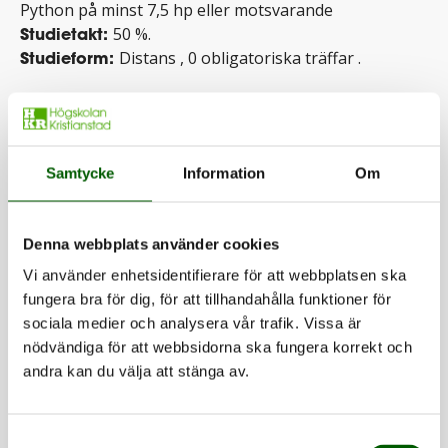
Python på minst 7,5 hp
eller motsvarande
Studietakt:
50 %.
Studieform:
Distans
,
0 obligatoriska träffar
.
Kurs­information
Samtycke
Information
Om
Nivå:
Grundnivå
Kurskod:
DA568D
Behörighetskrav:
Grundläggande
Denna webbplats använder cookies
behörighet
samt
en kurs i programmering
inom C, C++, C#, Java eller Python på minst
Vi använder enhetsidentifierare för att webbplatsen ska
7,5 hp
eller motsvarande
fungera bra för dig, för att tillhandahålla funktioner för
sociala medier och analysera vår trafik. Vissa är
nödvändiga för att webbsidorna ska fungera korrekt och
andra kan du välja att stänga av.
Anmälning­salternativ
Samtyckesval