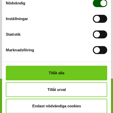
Nödvändig
Kortadress: www.hkr.se/kda568d
Inställningar
Dela
Statistik
Dela denna sida på Facebook (öppnas i n
Dela denna sida på X (öppnas i ny
Dela denna sida på LinkedI
Dela denna sida me
Marknadsföring
Tillåt alla
Tillåt urval
Högskolan Kristianstad är en
del av COLOURS European
University Alliance, ett
Endast nödvändiga cookies