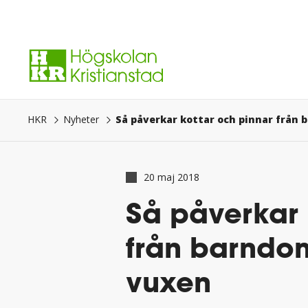
Gå
direkt
till
innehåll.
Så påverkar kottar och pinnar från 
HKR
Nyheter
20 maj 2018
Så påverkar 
från barndom
vuxen