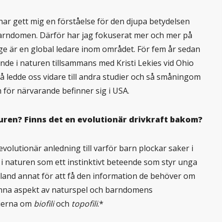
har gett mig en förståelse för den djupa betydelsen
barndomen. Därför har jag fokuserat mer och mer på
rige är en global ledare inom området. För fem år sedan
de i naturen tillsammans med Kristi Lekies vid Ohio
 då ledde oss vidare till andra studier och så småningom
för närvarande befinner sig i USA.
turen? Finns det en evolutionär drivkraft bakom?
t evolutionär anledning till varför barn plockar saker i
 i naturen som ett instinktivt beteende som styr unga
 bland annat för att få den information de behöver om
denna aspekt av naturspel och barndomens
rierna om
biofili
och
topofili
.*