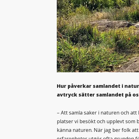
Hur påverkar samlandet i natu
avtryck sätter samlandet på o
– Att samla saker i naturen och att l
platser vi besökt och upplevt som 
känna naturen. När jag ber folk att
erfarenheter utgör ofta grunden för