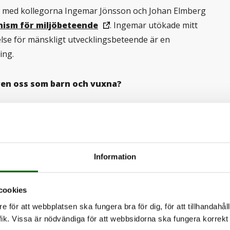
s med kollegorna Ingemar Jönsson och Johan Elmberg
nism för miljöbeteende
. Ingemar utökade mitt
else för mänskligt utvecklingsbeteende är en
ing.
ren oss som barn och vuxna?
et finns många andra vanliga lekbeteenden bland
esserad av just detta eftersom att samla verkar ha så
, kognitiva och affektiva utveckling.
Information
cookies
e för att webbplatsen ska fungera bra för dig, för att tillhandahåll
 vi exempelvis den biologiska
ik. Vissa är nödvändiga för att webbsidorna ska fungera korrekt 
n fysiska manipuleringen av