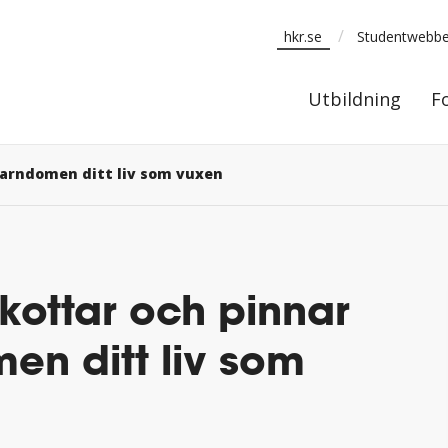
/
hkr.se
Studentwebb
Utbildning
Utbildning
F
barndomen ditt liv som vuxen
kottar och pinnar
en ditt liv som