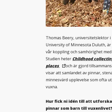
Thomas Beery, universitetslektor i 
University of Minnesota Duluth, är 
vår koppling och samhörighet med n
Studien heter
Childhood collectin
places
och är gjord tillsammans
visar att samlandet av pinnar, sten
minnesvärd upplevelse som ofta utg
vuxna.
Hur fick ni idén till att utfors
pinnar som barn till vuxenlivet