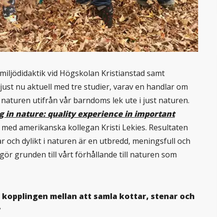
miljödidaktik vid Högskolan Kristianstad samt
just nu aktuell med tre studier, varav en handlar om
aturen utifrån vår barndoms lek ute i just naturen.
g in nature: quality experience in important
 med amerikanska kollegan Kristi Lekies. Resultaten
ar och dylikt i naturen är en utbredd, meningsfull och
ör grunden till vårt förhållande till naturen som
ka kopplingen mellan att samla kottar, stenar och
?