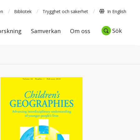
/
/
/
en
Bibliotek
Trygghet och säkerhet
In English
Forskning
Samverkan
Om oss
Sök
Sök
orskning
Samverkan
Om oss