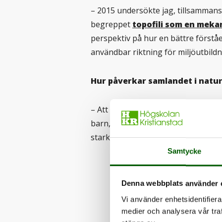
– 2015 undersökte jag, tillsamman
begreppet
topofili som en meka
perspektiv på hur en bättre förstå
användbar riktning för miljöutbildn
Hur påverkar samlandet i natu
– Att samla är bara
ett
beteende – d
barn, förklarar Thomas. Jag är intr
starka konsekvenser för vår fysiska
Samtycke
Denna webbplats använder 
Vi använder enhetsidentifierar
– Varför förstår
medier och analysera vår traf
mångfalden? De