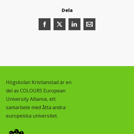
Dela
Dela denna sida på Facebook (öppnas i n
Dela denna sida på X (öppnas i ny
Dela denna sida på LinkedI
Dela denna sida me
Högskolan Kristianstad är en
del av COLOURS European
University Alliance, ett
samarbete med åtta andra
europeiska universitet.