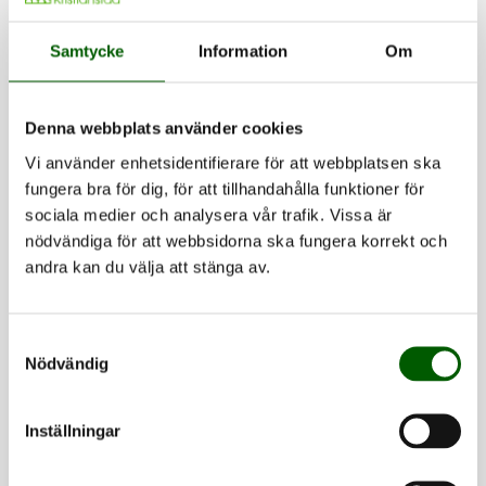
– Det funkade bra, eftersom vi hade halvdagars
undervisning.
Samtycke
Information
Om
Många av kurskamraterna siktade på arbete inom
Denna webbplats använder cookies
Länsstyrelsen eller Skogsstyrelsen. När det blev dags
Vi använder enhetsidentifierare för att webbplatsen ska
att söka praktikplats för verksamhetsförlagd
fungera bra för dig, för att tillhandahålla funktioner för
utbildning, råkade Maja Bergenstråle se en annons
sociala medier och analysera vår trafik. Vissa är
från Lantmäteriet i hemstaden Karlskrona.
nödvändiga för att webbsidorna ska fungera korrekt och
andra kan du välja att stänga av.
– Det verkade spännande och när jag kom hit
kastades jag rätt in i GIS. Som landskapsvetare hade
Samtyckesval
man redan god koll på detta.
Nödvändig
När hon avslutat utbildningen vid högskolan fick hon
Inställningar
fast arbete på Lantmäteriet. För något år sedan gick
hon över till avdelningen för fastighetsinformation,