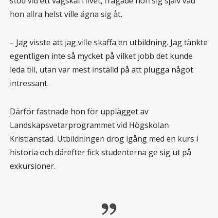
stod vid ett vägskäl i livet, frågade hon sig själv vad
hon allra helst ville ägna sig åt.
– Jag visste att jag ville skaffa en utbildning. Jag tänkte
egentligen inte så mycket på vilket jobb det kunde
leda till, utan var mest inställd på att plugga något
intressant.
Därför fastnade hon för upplägget av
Landskapsvetarprogrammet vid Högskolan
Kristianstad. Utbildningen drog igång med en kurs i
historia och därefter fick studenterna ge sig ut på
exkursioner.