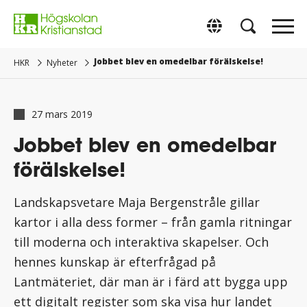
Gå
direkt
Switch to Englis
till
innehåll.
Jobbet blev en omedelbar förälskelse!
HKR
Nyheter
27 mars 2019
Jobbet blev en omedelbar
förälskelse!
Landskapsvetare Maja Bergenstråle gillar
kartor i alla dess former – från gamla ritningar
till moderna och interaktiva skapelser. Och
hennes kunskap är efterfrågad på
Lantmäteriet, där man är i färd att bygga upp
ett digitalt register som ska visa hur landet