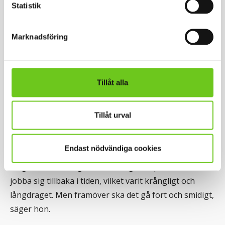
Statistik
och ägnar sig numera åt att överföra data från
historiska kartor till digitala motsvarigheter.
Marknadsföring
På sitt skrivbord har hon två dataskärmar med kartor.
Den ena visar en översiktlig bild över några
stadskvarter. Den andra är mer detaljerad, och visar
Tillåt alla
indelningen i olika fastigheter. Hennes uppgift är att
pricka in gränserna och föra in uppgifterna i en
Tillåt urval
modern databas.
Endast nödvändiga cookies
– Den som velat dela en upp åker i villatomter har
tidigare varit tvungen att rota i gamla pärmar och
jobba sig tillbaka i tiden, vilket varit krångligt och
långdraget. Men framöver ska det gå fort och smidigt,
säger hon.