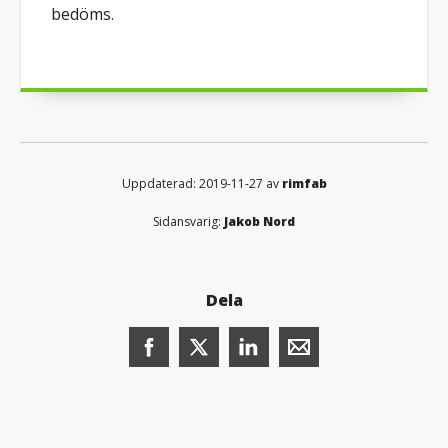
bedöms.
Uppdaterad: 2019-11-27 av
rimfab
Sidansvarig:
Jakob Nord
Dela
Dela denna sida på Facebook (öppnas i n
Dela denna sida på X (öppnas i ny
Dela denna sida på LinkedI
Dela denna sida me