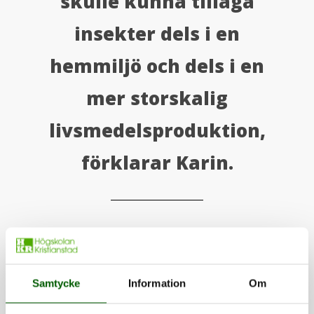
skulle kunna tillaga
insekter dels i en
hemmiljö och dels i en
mer storskalig
livsmedelsproduktion,
förklarar Karin.
Vilka är ni och vilka är era
forskningsbakgrunder?
Samtycke
Information
Om