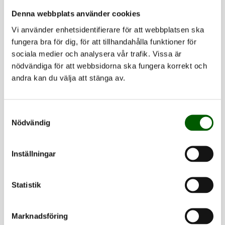
– Efter min utbildning jobbade jag som
Denna webbplats använder cookies
gymnasielärare i matematik, kemi och fysik, och som
Vi använder enhetsidentifierare för att webbplatsen ska
analytisk kemist, berättar Karin. Sedan blev jag docent
fungera bra för dig, för att tillhandahålla funktioner för
i kemi- och bioteknik med inriktning mot
sociala medier och analysera vår trafik. Vissa är
livsmedelsteknik via min doktorsavhandling om
nödvändiga för att webbsidorna ska fungera korrekt och
dynamisk perception på Chalmers. Efter det har jag
andra kan du välja att stänga av.
varit vid forskningsinstituten SIK, SP och RISE, och
gästforskat vid Köpenhamns universitet där jag nu
Samtyckesval
även är biträdande professor.
Nödvändig
– Jag började som livsmedelsagronom och
Inställningar
disputerade 2004 med en doktorsavhandling om
grisköttets kvalitet, säger Viktoria. Sedan dess har
Statistik
mitt vetenskapliga intresse riktats mot
livsmedelskvalitet i bredare bemärkelse och mot dess
roll i hållbara måltidsupplevelser. Jag har arbetat som
Marknadsföring