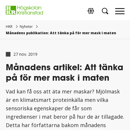
Gå
direkt
Switch to Englis
till
innehåll.
HKR
Nyheter
Månadens publikation: Att tänka på för mer mask i maten
27 nov. 2019
Månadens artikel: Att tänka
på för mer mask i maten
Vad kan få oss att äta mer maskar? Mjölmask
är en klimatsmart proteinkälla men vilka
sensoriska egenskaper de får som
ingredienser i mat beror på hur de är tillagade.
Detta har författarna bakom månadens