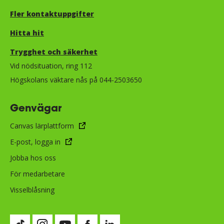
Fler kontaktuppgifter
Hitta hit
Trygghet och säkerhet​​​​​​​​​​​
Vid nödsituation, ring 112
Högskolans väktare nås på 044-2503650
Genvägar
Canvas lärplattform
E-post, logga in
Jobba hos oss
För medarbetare
Visselblåsning
Besök vår TikTok-sida (öppnas i nytt fönster)
Besök vår Instagram-sida (öppnas i nytt fönster)
Besök vår Youtube-sida (öppnas i nytt fönste
Besök vår Facebook-sida (öppnas i nytt
Besök vår LinkedIn-sida (öppnas i