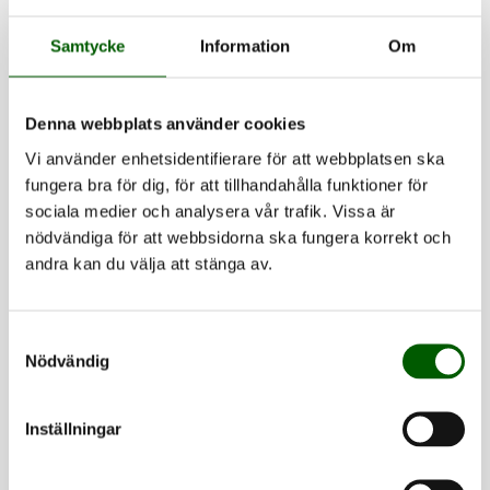
Samtycke
Information
Om
– Att bli utsatt för
upprepade
Denna webbplats använder cookies
Vi använder enhetsidentifierare för att webbplatsen ska
kränkningar i
fungera bra för dig, för att tillhandahålla funktioner för
sociala medier och analysera vår trafik. Vissa är
skolmiljön är
nödvändiga för att webbsidorna ska fungera korrekt och
andra kan du välja att stänga av.
oacceptabelt och ändå
händer det dagligen,
Samtyckesval
Nödvändig
påpekar Erika. För att
skydda utsatta barn
Inställningar
måste man arbeta mer