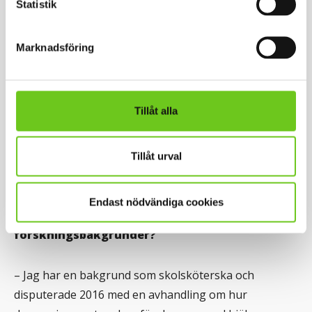
Statistik
långsiktigt,
Marknadsföring
systematiskt och mer
evidensbaserat med
Tillåt alla
förebyggande åtgärder.
Tillåt urval
Endast nödvändiga cookies
Vilka är ni och vilka är era
forskningsbakgrunder?
– Jag har en bakgrund som skolsköterska och
disputerade 2016 med en avhandling om hur