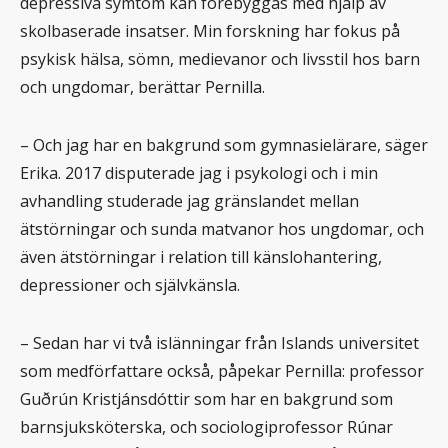
depressiva symtom kan förebyggas med hjälp av
skolbaserade insatser. Min forskning har fokus på
psykisk hälsa, sömn, medievanor och livsstil hos barn
och ungdomar, berättar Pernilla.
– Och jag har en bakgrund som gymnasielärare, säger
Erika. 2017 disputerade jag i psykologi och i min
avhandling studerade jag gränslandet mellan
ätstörningar och sunda matvanor hos ungdomar, och
även ätstörningar i relation till känslohantering,
depressioner och självkänsla.
– Sedan har vi två islänningar från Islands universitet
som medförfattare också, påpekar Pernilla: professor
Guðrún Kristjánsdóttir som har en bakgrund som
barnsjuksköterska, och sociologiprofessor Rúnar