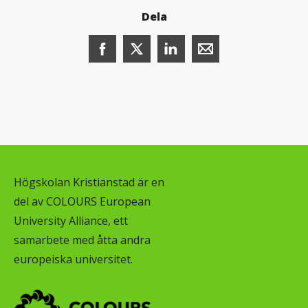
Dela
Dela denna sida på Facebook (öppnas i n
Dela denna sida på X (öppnas i ny
Dela denna sida på LinkedI
Dela denna sida me
Högskolan Kristianstad är en
del av COLOURS European
University Alliance, ett
samarbete med åtta andra
europeiska universitet.