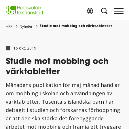
Gå
direkt
Switch to Englis
till
innehåll.
Studie mot mobbing och värktabletter
HKR
Nyheter
15 okt. 2019
Studie mot mobbing och
värktabletter
Månadens publikation för maj månad handlar
om mobbing i skolan och användningen av
värktabletter. Tusentals isländska barn har
deltagit i studien och forskarnas förhoppning
är att den ska stärka det förebyggande
arbetet mot mobbing och främja ett tryggare