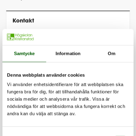
Kontakt
Samtycke
Information
Om
Denna webbplats använder cookies
Thomas Beery
Vi använder enhetsidentifierare för att webbplatsen ska
fungera bra för dig, för att tillhandahålla funktioner för
Professor i miljödidaktik
sociala medier och analysera vår trafik. Vissa är
nödvändiga för att webbsidorna ska fungera korrekt och
Länk till kontaktuppgifter visas om 1
andra kan du välja att stänga av.
sekunder.
Samtyckesval