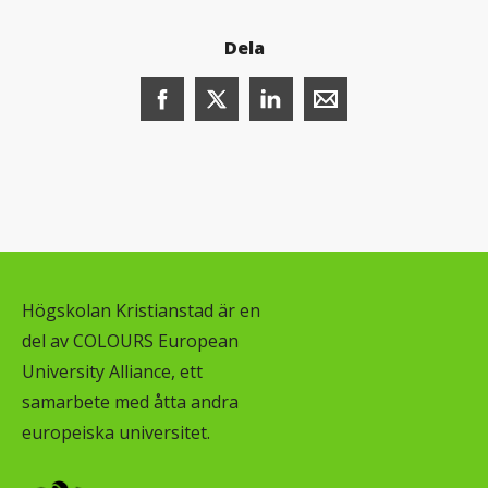
Dela
Dela denna sida på Facebook (öppnas i n
Dela denna sida på X (öppnas i ny
Dela denna sida på LinkedI
Dela denna sida me
Högskolan Kristianstad är en
del av COLOURS European
University Alliance, ett
samarbete med åtta andra
europeiska universitet.