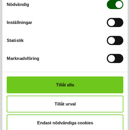
Nödvändig
Kontakt
Inställningar
Statistik
Marknadsföring
Karin Wendin
Tillåt alla
Professor i mat- och måltidsvetenskap
Tillåt urval
Länk till kontaktuppgifter visas om 1
sekunder.
Endast nödvändiga cookies