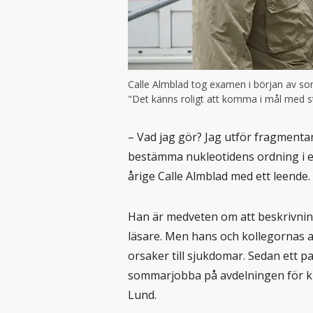
Calle Almblad tog examen i början av som
"Det känns roligt att komma i mål med stud
– Vad jag gör? Jag utför fragment
bestämma nukleotidens ordning i en
årige Calle Almblad med ett leende.
Han är medveten om att beskrivni
läsare. Men hans och kollegornas 
orsaker till sjukdomar. Sedan ett p
sommarjobba på avdelningen för kli
Lund.