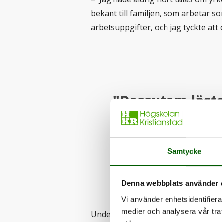
bekant till familjen, som arbetar s
arbetsuppgifter, och jag tyckte att
"Dessutom läste
programmet i 
genom sin VFU
Samtycke
Denna webbplats använder 
Vi använder enhetsidentifierar
medier och analysera vår traf
Under sista terminen på gymnasiet 