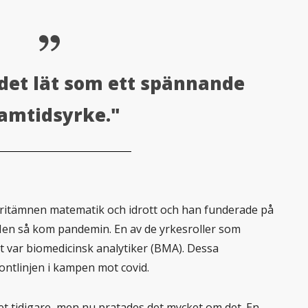
 det lät som ett spännande
amtidsyrke."
voritämnen matematik och idrott och han funderade på
. Men så kom pandemin. En av de yrkesroller som
et var biomedicinsk analytiker (BMA). Dessa
frontlinjen i kampen mot covid.
et tidigare, men nu pratades det mycket om det. En