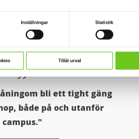
h Malmö, men Högskolan Kristianstad låg närmast till
Inställningar
Statistik
att BMA-programmet i Kristianstad var populärt
ildning, VFU, som fått högst betyg. Det var något
okies
Tillåt urval
måningom bli ett tight gäng
op, både på och utanför
campus."