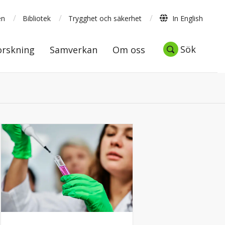
/
/
/
en
Bibliotek
Trygghet och säkerhet
In English
Forskning
Samverkan
Om oss
Sök
Sök
orskning
Samverkan
Om oss