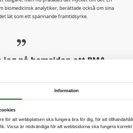
om biomedicinsk analytiker, berättade också om sina
 det lät som ett spännande framtidsyrke.
 jag på hemsidan att BMA-
Kristianstad var populärt
, som fått högst betyg."
Information
cookies
e för att webbplatsen ska fungera bra för dig, för att tillhandahåll
ik. Vissa är nödvändiga för att webbsidorna ska fungera korrekt 
började han spana efter lämpliga utbildningar. De