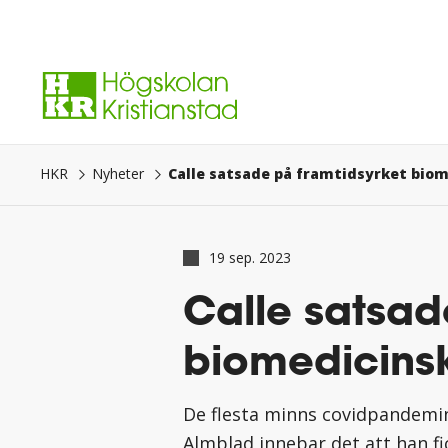
Gå
direkt
till
innehåll.
Calle satsade på framtidsyrket biom
HKR
Nyheter
19 sep. 2023
Calle satsad
biomedicinsk
De flesta minns covidpandemin
Almblad innebar det att han f