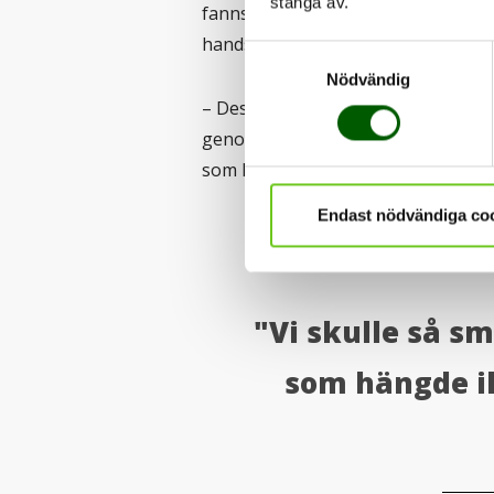
stänga av.
fanns visserligen i både Kalmar oc
hands.
Samtyckesval
Nödvändig
– Dessutom läste jag på hemsidan 
genom sin verksamhetsförlagda utb
som lockade.
Endast nödvändiga co
"Vi skulle så s
som hängde ih