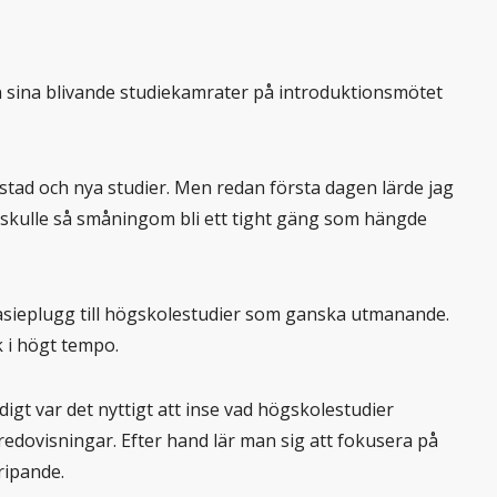
 sina blivande studiekamrater på introduktionsmötet
y stad och nya studier. Men redan första dagen lärde jag
 skulle så småningom bli ett tight gäng som hängde
ieplugg till högskolestudier som ganska utmanande.
k i högt tempo.
idigt var det nyttigt att inse vad högskolestudier
 redovisningar. Efter hand lär man sig att fokusera på
ripande.