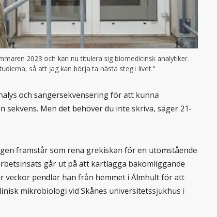
maren 2023 och kan nu titulera sig biomedicinsk analytiker.
ierna, så att jag kan börja ta nästa steg i livet."
analys och sangersekvensering för att kunna
 sekvens. Men det behöver du inte skriva, säger 21-
ngen framstår som rena grekiskan för en utomstående
arbetsinsats går ut på att kartlägga bakomliggande
ar veckor pendlar han från hemmet i Älmhult för att
nisk mikrobiologi vid Skånes universitetssjukhus i