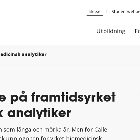
/
hkr.se
Studentwebb
Utbildning
Utbildning
F
edicinsk analytiker
e på framtidsyrket
 analytiker
 som långa och mörka år. Men för Calle
ick upp ögonen för yrket biomedicinsk