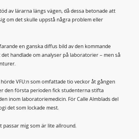
stöd av lärarna längs vägen, då dessa betonade att
ig om det skulle uppstå några problem eller
tfarande en ganska diffus bild av den kommande
 det handlade om analyser på laboratorier – men så
nturer.
n hörde VFU:n som omfattade tio veckor åt gången
r den första perioden fick studenterna stifta
en inom laboratoriemedicin. För Calle Almblads del
ogi det som lockade mest.
t passar mig som är lite allround.