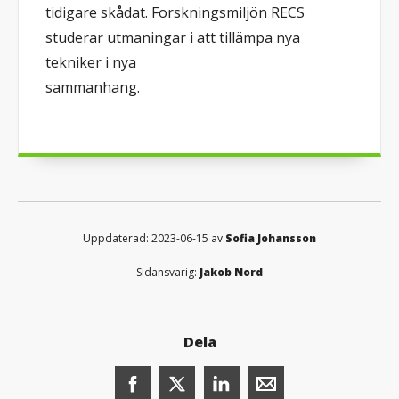
tidigare skådat. Forskningsmiljön RECS
studerar utmaningar i att tillämpa nya
tekniker i nya
sammanhang.
Uppdaterad: 2023-06-15 av
Sofia Johansson
Sidansvarig:
Jakob Nord
Dela
Dela denna sida på Facebook (öppnas i n
Dela denna sida på X (öppnas i ny
Dela denna sida på LinkedI
Dela denna sida me