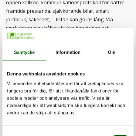
öppen källkod, kommunikationsprotokoll för bättre
framtida prestanda, självkörande bilar, smart
jordbruk, säkerhet, … listan kan göras lång. Via
workshopparna håller sig forskarvärlden och
industrin uppdaterade och förhoppningarna är att
träffarna leder till fler samarbeten och
Samtycke
Information
Om
forskningsprojekt.
– Deltagarna är forskare från både Sverige och
Denna webbplats använder cookies
utlandet, samt några keynote-talare från industrin.
Vi använder enhetsidentifierare för att webbplatsen ska
Det är viktigt för vår forskarmiljö för datavetenskap,
fungera bra för dig, för att tillhandahålla funktioner för
RECS, att kunna etablera sig i sådana här
sociala medier och analysera vår trafik. Vissa är
sammanhang och sprida kännedomen om vad vi
nödvändiga för att webbsidorna ska fungera korrekt och
andra kan du välja att stänga av.
håller på med här i Kristianstad i resten av Sverige,
menar Qinghua Wang.
Samtyckesval