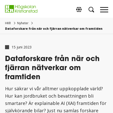
Gå
direkt
Switch to Englis
till
innehåll.
HKR
Nyheter
Dataforskare från när och fjärran nätverkar om framtiden
15 juni 2023
Dataforskare från när och
fjärran nätverkar om
framtiden
Hur säkrar vi vår alltmer uppkopplade värld?
Hur kan jordbruket och bevattningen bli
smartare? Är explainable AI (XAI) framtiden för
självkörande bilar? Just nu samlas forskare