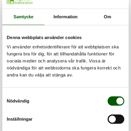
Excellence in Research Award, för att skapa bättre och
mer attraktiva förutsättningar för forskare.
Samtycke
Information
Om
Satsning på samarbete och
Denna webbplats använder cookies
inkludering
Vi använder enhetsidentifierare för att webbplatsen ska
Högskolan Kristianstads utvecklingsarbete sträcker
fungera bra för dig, för att tillhandahålla funktioner för
sociala medier och analysera vår trafik. Vissa är
sig också internationellt genom COLOURS-initiativet,
nödvändiga för att webbsidorna ska fungera korrekt och
där högskolan leder arbetet med jämlikhet, mångfald
andra kan du välja att stänga av.
och inkludering. Inom ramen för CoARA arbetar
högskolans arbetsgrupp, under ledning av vicerektor
för forskning, för att säkerställa att dessa principer
Samtyckesval
Nödvändig
implementeras praktiskt, bland annat via workshops
och dialoger med forskarsamhället.
Inställningar
Fakta