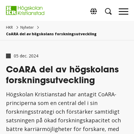
Gå
direkt
Switch to Englis
till
innehåll.
HKR
Nyheter
CoARA del av högskolans forskningsutveckling
05 dec. 2024
CoARA del av högskolans
forskningsutveckling
Högskolan Kristianstad har antagit CoARA-
principerna som en central del i sin
forskningsstrategi och förstärker samtidigt
satsningen på ökad forskningskapacitet och
bättre karriärmöjligheter för forskare, med