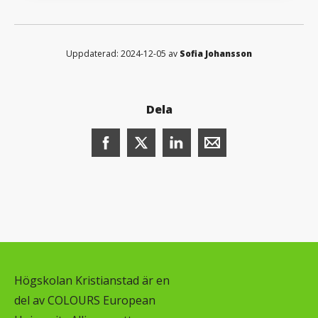
Uppdaterad: 2024-12-05 av
Sofia Johansson
Dela
Dela denna sida på Facebook (öppnas i n
Dela denna sida på X (öppnas i ny
Dela denna sida på LinkedI
Dela denna sida me
Högskolan Kristianstad är en
del av COLOURS European