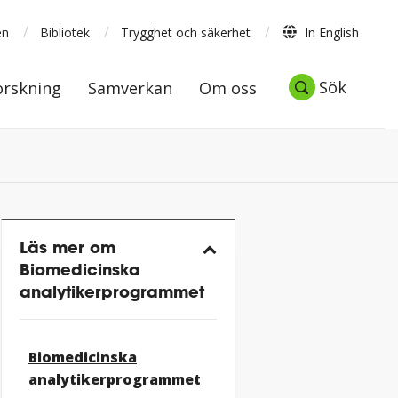
/
/
/
en
Bibliotek
Trygghet och säkerhet
In English
Forskning
Samverkan
Om oss
Sök
Sök
orskning
Samverkan
Om oss
Läs mer om
Biomedicinska
analytikerprogrammet
Biomedicinska
analytikerprogrammet