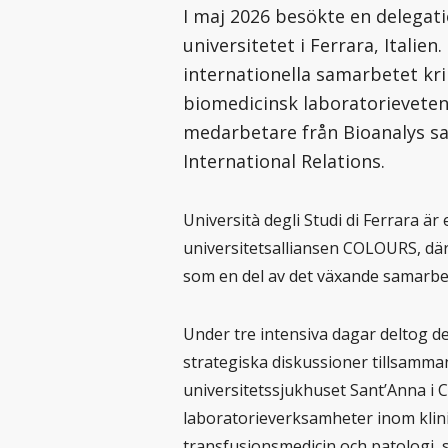
I maj 2026 besökte en delegati
universitetet i Ferrara, Italie
internationella samarbetet kr
biomedicinsk laboratorieveten
medarbetare från Bioanalys s
International Relations.
Università degli Studi di Ferrara ä
universitetsalliansen COLOURS, dä
som en del av det växande samarbe
Under tre intensiva dagar deltog 
strategiska diskussioner tillsamman
universitetssjukhuset Sant’Anna i
laboratorieverksamheter inom klini
transfusionsmedicin och patologi, 