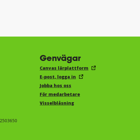
Genvägar
Canvas lärplattform
E-post, logga in
Jobba hos oss
För medarbetare
Visselblåsning
-2503650