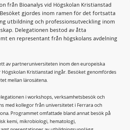
on från Bioanalys vid Högskolan Kristianstad
n. Besöket gjordes inom ramen för det fortsatta
ing utbildning och professionsutveckling inom
skap. Delegationen bestod av åtta
amt en representant från högskolans avdelning
r ett av partneruniversiteten inom den europeiska
r Högskolan Kristianstad ingår. Besöket genomfördes
tet mellan lärosätena.
delegationen i workshops, verksamhetsbesök och
s med kollegor från universitetet i Ferrara och
 Cona. Programmet omfattade bland annat besök på
sk kemi, mikrobiologi, hematologi,
samt presentationer av utbildningsupplägg,