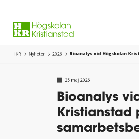
Gå
direkt
till
innehåll.
HKR
Nyheter
2026
25 maj 2026
Bioanalys vi
Kristianstad 
samarbetsbes