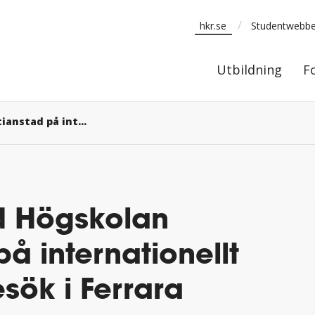
/
hkr.se
Studentwebb
Utbildning
Utbildning
F
Bioanalys vid Högskolan Kristianstad på internationellt samarbetsbesök i Ferrara
d Högskolan
på internationellt
ök i Ferrara