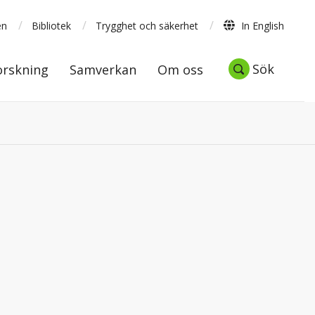
/
/
/
en
Bibliotek
Trygghet och säkerhet
In English
Forskning
Samverkan
Om oss
Sök
Sök
orskning
Samverkan
Om oss