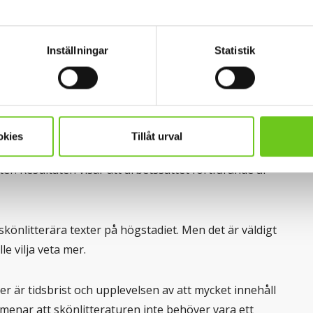
få en bro eller brygga från det mer personliga, ett
 i ett abstrakt NO-ämnesinnehåll?
Inställningar
Statistik
 NO-lärare
y genomfört en enkätstudie med NO-lärare, följt av
okies
Tillåt urval
e med skolor där lärare fått planera och testa
er. Resultaten visar att arbetssättet fortfarande är
skönlitterära texter på högstadiet. Men det är väldigt
e vilja veta mer.
r är tidsbrist och upplevelsen av att mycket innehåll
enar att skönlitteraturen inte behöver vara ett