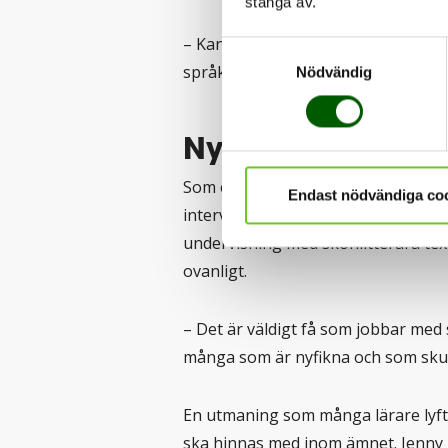
stänga av.
– Kan man med hjälp av berättelser 
Samtyckesval
språk som man mer känner igen, in
Nödvändig
Nyfikenhet bland
Som en del av forskningen har Jenn
Endast nödvändiga co
intervjuer, workshops och samarbet
undervisning med skönlitterära text
ovanligt.
– Det är väldigt få som jobbar med 
många som är nyfikna och som skull
En utmaning som många lärare lyfte
ska hinnas med inom ämnet. Jenny m