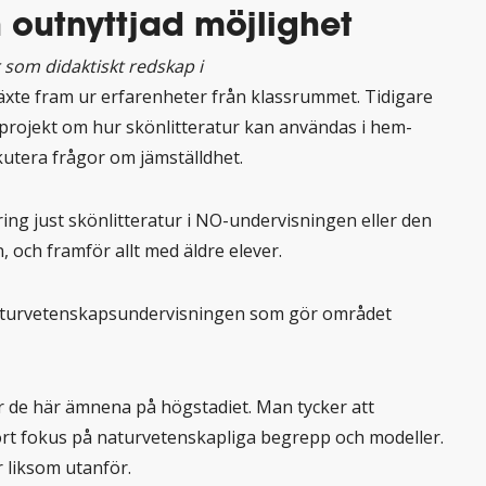
n outnyttjad möjlighet
 som didaktiskt redskap i
växte fram ur erfarenheter från klassrummet. Tidigare
gsprojekt om hur skönlitteratur kan användas i hem-
utera frågor om jämställdhet.
 kring just skönlitteratur i NO-undervisningen eller den
 och framför allt med äldre elever.
naturvetenskapsundervisningen som gör området
r de här ämnena på högstadiet. Man tycker att
tort fokus på naturvetenskapliga begrepp och modeller.
 liksom utanför.