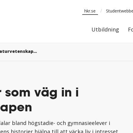
/
hkr.se
Studentwebb
Utbildning
Utbildning
F
Skönlitteratur som väg in i naturvetenskapen
r som väg in i
kapen
alar bland högstadie- och gymnasieelever i
ns historier hjälpa till att väcka liv i intresset