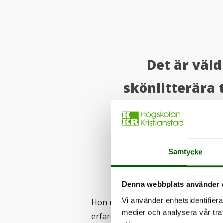
Det är väl
skönlitterära 
det är väldigt
som sku
Samtycke
Denna webbplats använder 
Vi använder enhetsidentifierar
Hon menar att berättelser kan fun
medier och analysera vår traf
erfarenheter och ämnesinnehållet.