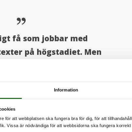
digt få som jobbar med
texter på högstadiet. Men
 många som är nyfikna och
lle vilja veta mer.
Information
cookies
e för att webbplatsen ska fungera bra för dig, för att tillhandahåll
gera som en brygga mellan elevernas egna
ik. Vissa är nödvändiga för att webbsidorna ska fungera korrekt 