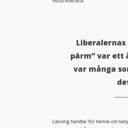
möta litteratur.
Liberalernas 
pärm” var ett
var många som
de
Läsning handlar för henne om betydl