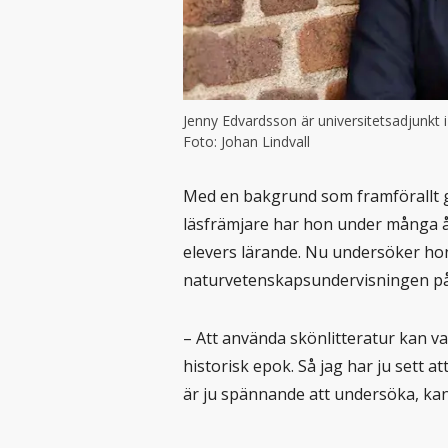
Jenny Edvardsson är universitetsadjunkt 
Foto: Johan Lindvall
Med en bakgrund som framförallt gy
läsfrämjare har hon under många år
elevers lärande. Nu undersöker hon
naturvetenskapsundervisningen på
– Att använda skönlitteratur kan v
historisk epok. Så jag har ju sett at
är ju spännande att undersöka, ka