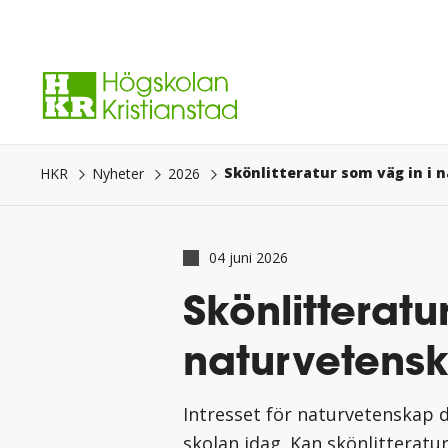
Gå
direkt
till
innehåll.
HKR
Nyheter
2026
04 juni 2026
Skönlitteratu
naturvetens
Intresset för naturvetenskap d
skolan idag. Kan skönlitterature