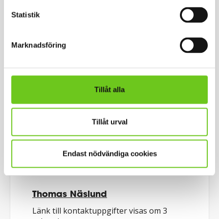
Personal
Statistik
Anna Nilsson
Länk till kontaktuppgifter visas om 3
Marknadsföring
sekunder.
Fastighetsavdelningen
Receptionist
Tillåt alla
Högskolegemensamt stöd
Tillåt urval
Endast nödvändiga cookies
Personal
Thomas Näslund
Länk till kontaktuppgifter visas om 3