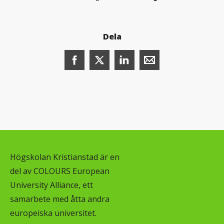
Dela
Dela denna sida på Facebook (öppnas i n
Dela denna sida på X (öppnas i ny
Dela denna sida på LinkedI
Dela denna sida me
Högskolan Kristianstad är en
del av COLOURS European
University Alliance, ett
samarbete med åtta andra
europeiska universitet.