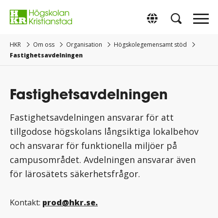
Gå
direkt
Switch to Englis
till
innehåll.
HKR
Om oss
Organisation
Högskolegemensamt stöd
Fastighetsavdelningen
Fastighetsavdelningen
Fastighetsavdelningen ansvarar för att
tillgodose högskolans långsiktiga lokalbehov
och ansvarar för funktionella miljöer på
campusområdet. Avdelningen ansvarar även
för lärosätets säkerhetsfrågor.
Kontakt:
prod@hkr.se.