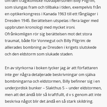
om den tragikomiske huvudpersonen Billy Pilgrim,
som slungas fram och tillbaka i tiden, exempelvis från
en optikerkongress i Kanada 1963 till ett fångläger i
Dresden 1945. Berättelsen utspelas i flera lager med
uppbruten kronologi med mycket ironi.
Ofrånkomligen rör sig berättelsen mot det stora
traumat, både för Vonnegut och Billy Pilgrim: de
allierades bombning av Dresden i krigets slutskede
och den eldstorm som slukade staden.
En av styrkorna i boken tycker jag är att författaren
inte ger några detaljerade beskrivningar om själva
bombningarna och eldstormen, Billy befinner sig i en
underjordisk bunker – Slakthus 5 – under eldstormen,
men att det ändå blir så kraftfullt, d v s genom att inte
beskriva något blir det ändå en så stark skildring.