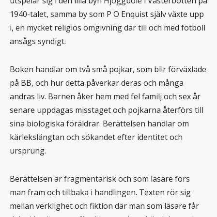
utspelar sig i den lilla byn Hjoggböle i Västerbotten på
1940-talet, samma by som P O Enquist själv växte upp
i, en mycket religiös omgivning där till och med fotboll
ansågs syndigt.
Boken handlar om två små pojkar, som blir förväxlade
på BB, och hur detta påverkar deras och många
andras liv. Barnen åker hem med fel familj och sex år
senare uppdagas misstaget och pojkarna återförs till
sina biologiska föräldrar. Berättelsen handlar om
kärlekslängtan och sökandet efter identitet och
ursprung.
Berättelsen är fragmentarisk och som läsare förs
man fram och tillbaka i handlingen. Texten rör sig
mellan verklighet och fiktion där man som läsare får