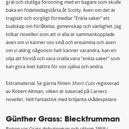
gräl och slutliga försoning med en bagare som skulle
baka en födelsedagstårta åt Scotty. Även om det är
tragiskt och sorgligt förmedlar ”Enkla saker” ett
budskap om förlåtelse, gemenskap och vänlighet. Jag
tolkar novellen som att vi alla är sammankopplade
även om vi känner oss små och ensamma och även
om vi aldrig någonsin helt känner varandra, kan en
vilja att förstå och vara snälla vara ”enkla saker” som
kan göra livet bättre för oss själva och andra.
Extramaterial. Se gärna filmen
Short Cuts r
egisserad
av Robert Altman, vilken är baserad på Carvers
noveller, helt fantastisk med briljanta skådespelare.
Günther Grass: Blecktrumman
Boken var Grass debutroman och utkom 1959 i