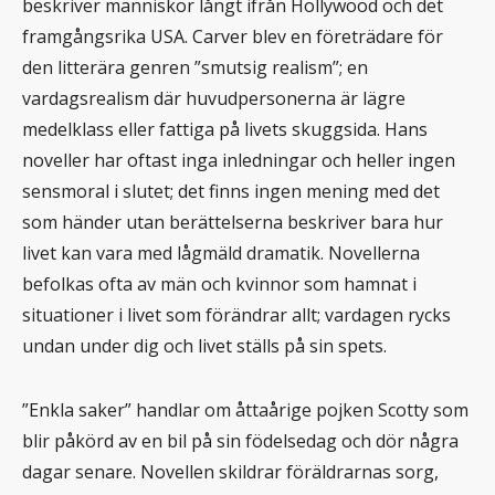
beskriver människor långt ifrån Hollywood och det
framgångsrika USA. Carver blev en företrädare för
den litterära genren ”smutsig realism”; en
vardagsrealism där huvudpersonerna är lägre
medelklass eller fattiga på livets skuggsida. Hans
noveller har oftast inga inledningar och heller ingen
sensmoral i slutet; det finns ingen mening med det
som händer utan berättelserna beskriver bara hur
livet kan vara med lågmäld dramatik. Novellerna
befolkas ofta av män och kvinnor som hamnat i
situationer i livet som förändrar allt; vardagen rycks
undan under dig och livet ställs på sin spets.
”Enkla saker” handlar om åttaårige pojken Scotty som
blir påkörd av en bil på sin födelsedag och dör några
dagar senare. Novellen skildrar föräldrarnas sorg,