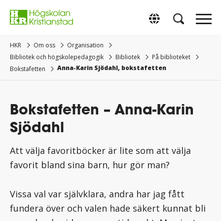
Gå
direkt
Switch to Englis
till
innehåll.
HKR
Om oss
Organisation
Bibliotek och högskolepedagogik
Bibliotek
På biblioteket
Anna-Karin Sjödahl, bokstafetten
Bokstafetten
Bokstafetten – Anna-Karin
Sjödahl
Att välja favoritböcker är lite som att välja
favorit bland sina barn, hur gör man?
Vissa val var självklara, andra har jag fått
fundera över och valen hade säkert kunnat bli