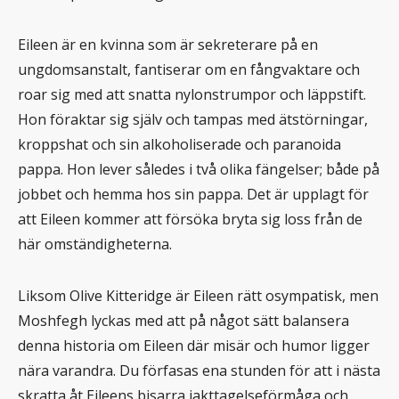
Eileen är en kvinna som är sekreterare på en
ungdomsanstalt, fantiserar om en fångvaktare och
roar sig med att snatta nylonstrumpor och läppstift.
Hon föraktar sig själv och tampas med ätstörningar,
kroppshat och sin alkoholiserade och paranoida
pappa. Hon lever således i två olika fängelser; både på
jobbet och hemma hos sin pappa. Det är upplagt för
att Eileen kommer att försöka bryta sig loss från de
här omständigheterna.
Liksom Olive Kitteridge är Eileen rätt osympatisk, men
Moshfegh lyckas med att på något sätt balansera
denna historia om Eileen där misär och humor ligger
nära varandra. Du förfasas ena stunden för att i nästa
skratta åt Eileens bisarra iakttagelseförmåga och