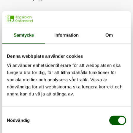
Extramaterial: Briljant filmatiserad med Kathy Bates i
rollen som Annie.
Samtycke
Information
Om
José Saramago: Blindheten
Saramago fick Nobelpriset i litteratur 1998 och i mitt
Denna webbplats använder cookies
tyckte är
Blindheten
hans bästa bok. Den handlar om
Vi använder enhetsidentifierare för att webbplatsen ska
ett samhälle där plötslig blindhet drabbar
fungera bra för dig, för att tillhandahålla funktioner för
befolkningen och de som blivit blinda spärras in
sociala medier och analysera vår trafik. Vissa är
under hemska förhållanden och kamp om mat. Ingen
nödvändiga för att webbsidorna ska fungera korrekt och
andra kan du välja att stänga av.
tar hand om de blinda, utan skräcken att bli smittad är
enorm, ingen vill bli smittad av blindheten.
Obönhörligen drabbas dock fler och fler och i takt
Samtyckesval
med detta blir tillvaron för de inspärrade blinda allt
Nödvändig
bedrövligare. En person i berättelsen behåller dock