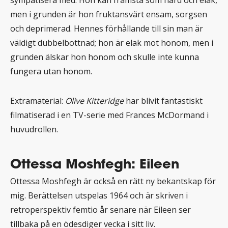
sympatisera med. Hon kan framstå som hård och elak,
men i grunden är hon fruktansvärt ensam, sorgsen
och deprimerad. Hennes förhållande till sin man är
väldigt dubbelbottnad; hon är elak mot honom, men i
grunden älskar hon honom och skulle inte kunna
fungera utan honom.
Extramaterial:
Olive Kitteridge
har blivit fantastiskt
filmatiserad i en TV-serie med Frances McDormand i
huvudrollen.
Ottessa Moshfegh: Eileen
Ottessa Moshfegh är också en rätt ny bekantskap för
mig. Berättelsen utspelas 1964 och är skriven i
retroperspektiv femtio år senare när Eileen ser
tillbaka på en ödesdiger vecka i sitt liv.