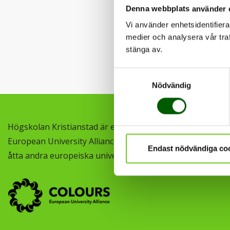
Denna webbplats använder 
Vi använder enhetsidentifierar
medier och analysera vår traf
stänga av.
Samtyckesval
Nödvändig
Högskolan Kristianstad är en del av COLOURS
European University Alliance, ett samarbete med
Endast nödvändiga co
åtta andra europeiska universitet.