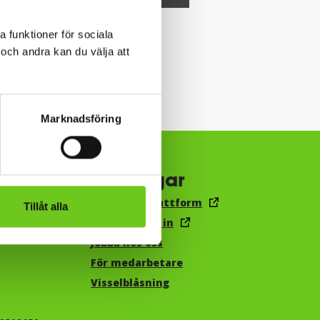
a funktioner för sociala
och andra kan du välja att
Marknadsföring
Genvägar
Canvas lärplattform
Tillåt alla
E-post, logga in
Jobba hos oss
För medarbetare
Visselblåsning