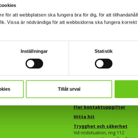
cookies
e för att webbplatsen ska fungera bra för dig, för att tillhandahåll
ik. Vissa är nödvändiga för att webbsidorna ska fungera korrekt 
Inställningar
Statistik
Kontakt
Telefon: 044-2503000
okies
Tillåt urval
E-post:
info@hkr.se
Fler kontaktuppgifter
Hitta hit
Trygghet och säkerhet​​​​​​​​​​​
Vid nödsituation, ring 112