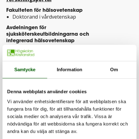
Fakulteten för hälsovetenskap
Doktorand i vårdvetenskap
Avdelningen för
sjuksköterskeutbildningarna och
integrerad hälsovetenskap
Forskningsplattformen Hälsa i
samverkan
Societal Transformation Ageing &
Samtycke
Information
Om
Environments (STAGE)
Doktorand i vårdvetenskap
Denna webbplats använder cookies
Vi använder enhetsidentifierare för att webbplatsen ska
fungera bra för dig, för att tillhandahålla funktioner för
Dela
sociala medier och analysera vår trafik. Vissa är
nödvändiga för att webbsidorna ska fungera korrekt och
Dela denna sida på Facebook (öppnas i n
Dela denna sida på X (öppnas i ny
Dela denna sida på LinkedI
Dela denna sida me
andra kan du välja att stänga av.