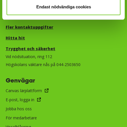
Telefon: 044-2503000
Endast nödvändiga cookies
E-post:
info@hkr.se
Fler kontaktuppgifter
Hitta hit
Trygghet och säkerhet​​​​​​​​​​​
Vid nödsituation, ring 112
Högskolans väktare nås på 044-2503650
Genvägar
Canvas lärplattform
E-post, logga in
Jobba hos oss
För medarbetare
Visselblåsning