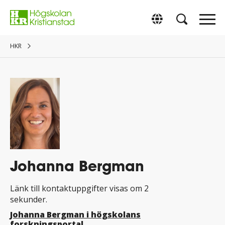
Gå
direkt
Switch to Englis
till
innehåll.
HKR
Johanna Bergman
Länk till kontaktuppgifter visas om 2
sekunder.
Johanna Bergman i högskolans
forskningsportal