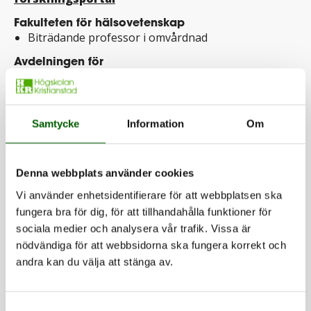
Fakulteten för hälsovetenskap
Biträdande professor i omvårdnad
Avdelningen för
sjuksköterskeutbildningarna och
integrerad hälsovetenskap
Patient Reported Outcomes - Clinical
Samtycke
Information
Om
Assessment Research and Education
(PROCARE)
Centre for Food Health and Retail at
Denna webbplats använder cookies
Kristianstad University (FOHRK)
Vi använder enhetsidentifierare för att webbplatsen ska
Forskningsplattformen Hälsa i
fungera bra för dig, för att tillhandahålla funktioner för
samverkan
sociala medier och analysera vår trafik. Vissa är
nödvändiga för att webbsidorna ska fungera korrekt och
andra kan du välja att stänga av.
Dela
Samtyckesval