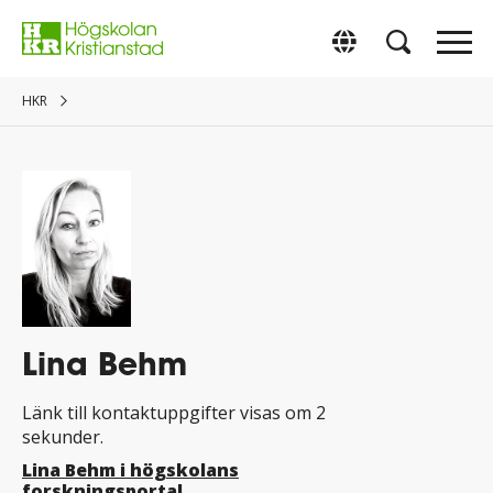
Gå
direkt
Switch to Englis
till
innehåll.
HKR
Lina Behm
Länk till kontaktuppgifter visas om 2
sekunder.
Lina Behm i högskolans
forskningsportal