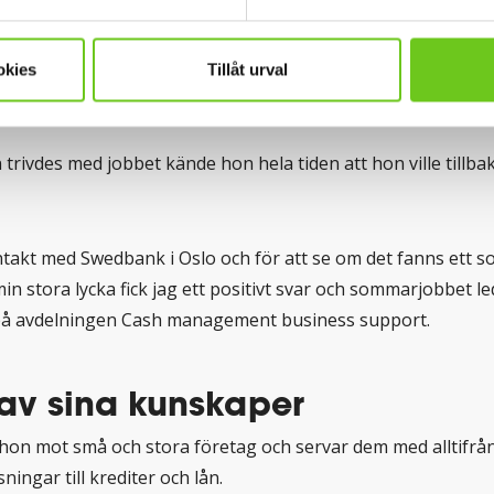
a sin kandidatexamen och därefter valde hon att söka lycka
haft en dröm om att få jobba utomlands och fick först denna
okies
Tillåt urval
 fjällstuga i Haukeliseter.
rivdes med jobbet kände hon hela tiden att hon ville tillbaka
ntakt med Swedbank i Oslo och för att se om det fanns ett 
 min stora lycka fick jag ett positivt svar och sommarjobbet led
 på avdelningen Cash management business support.
 av sina kunskaper
 hon mot små och stora företag och servar dem med alltifrå
ningar till krediter och lån.