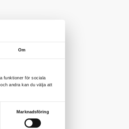
skolans
nledningen. Det
Om
renhet kunde jag
essutom hade vi
et gjorde att jag
a funktioner för sociala
och andra kan du välja att
az, Österrike.
Marknadsföring
rik tid och en