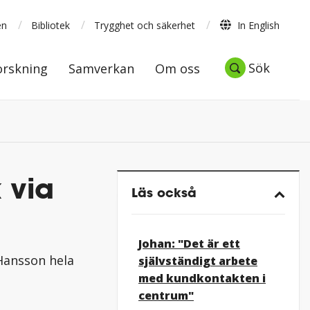
/
/
/
en
Bibliotek
Trygghet och säkerhet
In English
Forskning
Samverkan
Om oss
Sök
Sök
orskning
Samverkan
Om oss
 via
Läs också
Johan: "Det är ett
Hansson hela
självständigt arbete
med kundkontakten i
centrum"