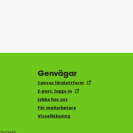
Genvägar
Canvas lärplattform
E-post, logga in
Jobba hos oss
För medarbetare
Visselblåsning
-2503650