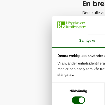
En bre
Det skulle vi
− Jag blev my
utbildningar
var en mycke
Samtycke
nationalekon
referera til
Denna webbplats använder 
studenter möj
Vi använder enhetsidentifierar
lättare kund
medier och analysera vår traf
stänga av.
Hösten 2011 
Samtyckesval
Nödvändig
− Jag läste n
upplevelse fö