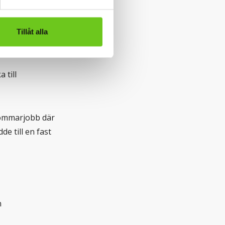
n i Norge. Hon
 möjlighet som
Tillåt alla
 till
sommarjobb där
de till en fast
n