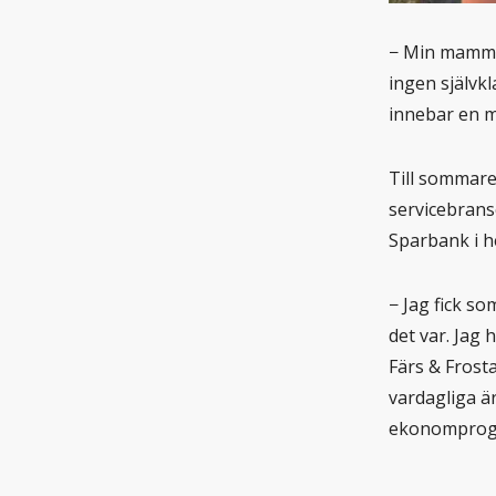
− Min mamma 
ingen självkl
innebar en 
Till sommare
servicebrans
Sparbank i 
− Jag fick s
det var. Jag 
Färs & Frost
vardagliga ä
ekonomprogr