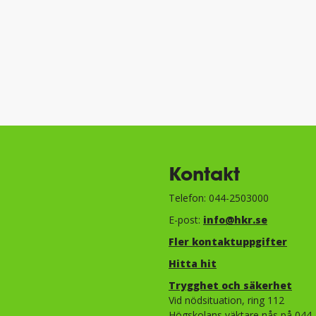
Kontakt
Telefon: 044-2503000
E-post:
info@hkr.se
Fler kontaktuppgifter
Hitta hit
Trygghet och säkerhet​​​​​​​​​​​
Vid nödsituation, ring 112
Högskolans väktare nås på 044