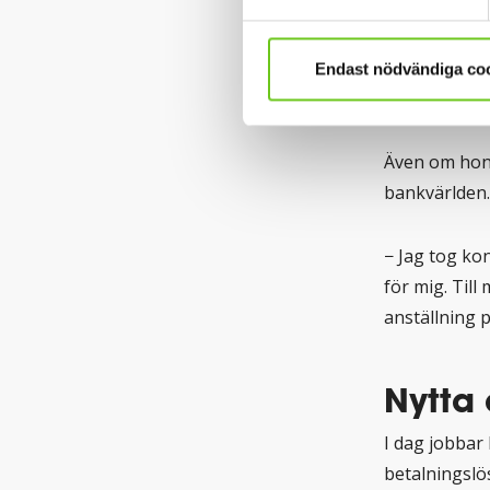
2012 tog Lin
hade alltid 
Endast nödvändiga co
servitris i en
Även om hon t
bankvärlden.
− Jag tog ko
för mig. Till
anställning
Nytta
I dag jobbar
betalningslös