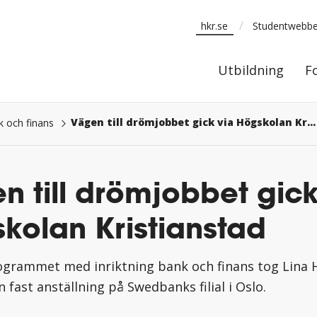
/
hkr.se
Studentwebb
Utbildning
Utbildning
F
Vägen till drömjobbet gick via Högskolan Kristianstad
och finans
n till drömjobbet gick
kolan Kristianstad
rammet med inriktning bank och finans tog Lina 
en fast anställning på Swedbanks filial i Oslo.