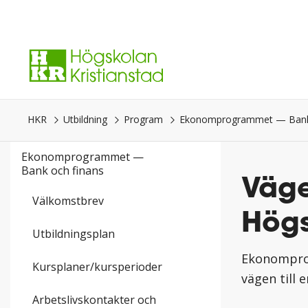
Gå
direkt
till
innehåll.
HKR
Utbildning
Program
Ekonomprogrammet — Bank 
Ekonomprogrammet —
Bank och finans
Väge
Välkomstbrev
Högs
Utbildningsplan
Ekonomprog
Kursplaner/kursperioder
vägen till 
Arbetslivskontakter och