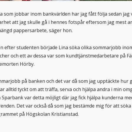
som jobbar inom bankvärlden har jag fått följa sedan jag va
arhet att jag skulle gå i hennes fotspår eftersom jag mest a
mängd pappersarbete, säger hon.
n efter studenten började Lina söka olika sommarjobb ino
cher och ett av dessa var som kundtjänstmedarbetare på Fä
hemorten Hörby.
ommarjobb på banken och det var då som jag upptäckte hur g
har alltid tyckt om att träffa, serva och hjälpa andra i min o
a Sparbank var detta möjligt där jag fick hjälpa kunderna me
renden. Det var också då som jag bestämde mig för att söka t
ammet på Högskolan Kristianstad.