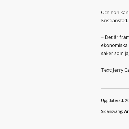
Och hon känn
Kristianstad.
− Det är frä
ekonomiska l
saker som ja
Text: Jerry 
Uppdaterad: 2
Sidansvarig:
An