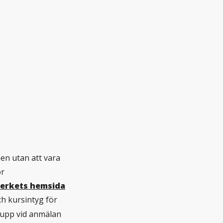
en utan att vara
ör
erkets hemsida
h kursintyg för
 upp vid anmälan