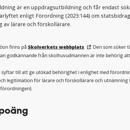
ldning är en uppdragsutbildning och får endast sök
rarlyftet enligt Förordning (2023:144) om statsbidrag
g av lärare och förskollärare.
ion finns på
Skolverkets webbplats
. Den som söker ti
tan godkännande från skolhuvudmannen är inte behörig att 
 syftar till att ge utökad behörighet i enlighet med förordn
h legitimation för lärare och förskollärare och utnämning ti
förordningen).
 poäng