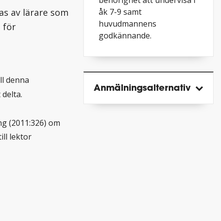
behörighet att undervisa i
as av lärare som
åk 7-9 samt
huvudmannens
 för
godkännande.
ll denna
Anmälnings­alternativ
delta.
ing (2011:326) om
ll lektor