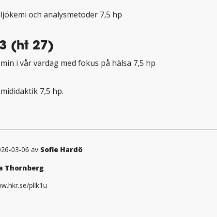
iljökemi och analysmetoder 7,5 hp
3 (ht 27)
emin i vår vardag med fokus på hälsa 7,5 hp
mididaktik 7,5 hp.
026-03-06 av
Sofie Hardö
a Thornberg
w.hkr.se/pllk1u