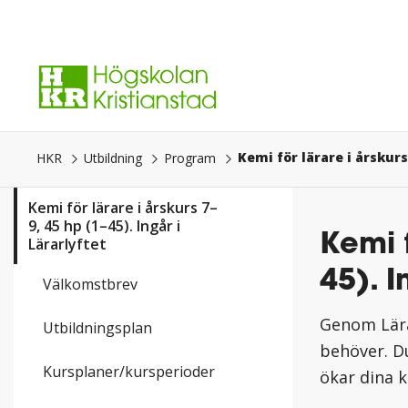
Gå
direkt
till
innehåll.
HKR
Utbildning
Program
Kemi för lärare i årskurs 7–
9, 45 hp (1–45). Ingår i
Kemi f
Lärarlyftet
45). I
Välkomstbrev
Genom Lära
Utbildningsplan
behöver. Du
Kursplaner/kursperioder
ökar dina k