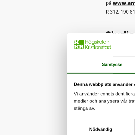
på
www.ant
R 312, 190 8
Studi
Halvfart 50%
Utbildningen
Samtycke
träffar. Und
kurser har 2
Denna webbplats använder 
delkurs som 
Vi använder enhetsidentifierar
till 24 oblig
medier och analysera vår traf
examinerande
stänga av.
på campus ht
Samtyckesval
Nödvändig