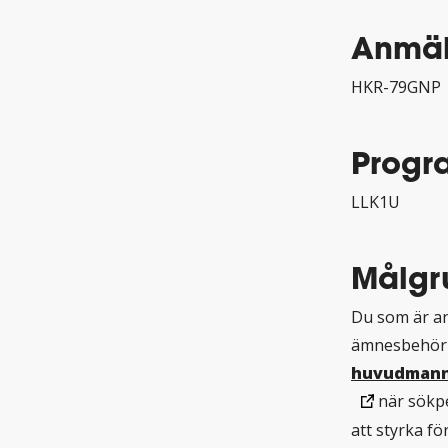
Anmäl
HKR-79GNP
Progr
LLK1U
Målgr
Du som är an
ämnesbehöri
huvudmanne
när sökpe
att styrka f