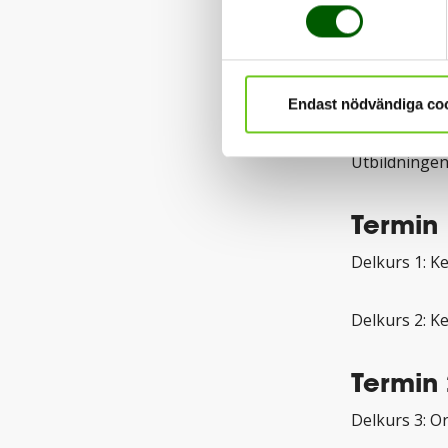
Kursti
2026-08-31 –
Endast nödvändiga co
Utbil
Utbildningen
Termin 
Delkurs 1: K
Delkurs 2: K
Termin 
Delkurs 3: O