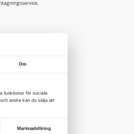
Antagningsservice,
campusförlagda
Om
orm. Utbildningens
nde på vilken
3 terminer med upp
a funktioner för sociala
består av
och andra kan du välja att
atum för träffar
Marknadsföring