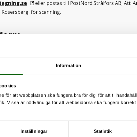
agning.se
eller postas till PostNord Strålfors AB, Att: 
1 Rosersberg, för scanning.
eform
.
 är upplagd med undervisningsform distans med ett fåtal 
Information
ervisningen på distans sker via en internetbaserad lärplattf
-4 campusträffar per termin. Antal träffar kan variera beroe
cookies
läses. Varje campusträff är 2-3 dagar. Utbildningen pågår 
e för att webbplatsen ska fungera bra för dig, för att tillhandahåll
atoriska dagar, fördelade på 10-12 tillfällen. Undervisningen 
ik. Vissa är nödvändiga för att webbsidorna ska fungera korrekt 
 moment, teorigenomgång, laborationer och seminarier. D
26: 3-4/9, 12-13/10, 12-13/11 samt 14-15/12.
Inställningar
Statistik