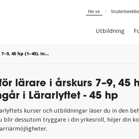
/
hkr.se
Studentwebb
Utbildning
Utbildning
F
Kemi för lärare i årskurs 7–9, 45 hp (1–45). Ingår i Lärarlyftet
ör lärare i årskurs 7–9, 45 
ngår i Lärarlyftet - 45 hp
rlyftets kurser och utbildningar läser du in den be
 blir dessutom tryggare i din yrkesroll, höjer din 
arriärmöjligheter.