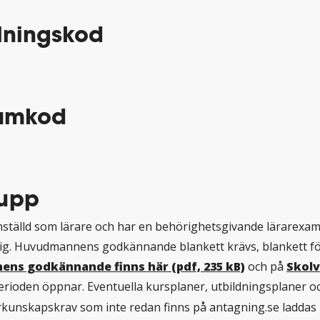
ningskod
amkod
upp
ställd som lärare och har en behörighetsgivande lärarexam
g. Huvudmannens godkännande blankett krävs, blankett f
ns godkännande finns här (pdf, 235 kB)
och på
Skolv
rioden öppnar. Eventuella kursplaner, utbildningsplaner oc
örkunskapskrav som inte redan finns på antagning.se laddas