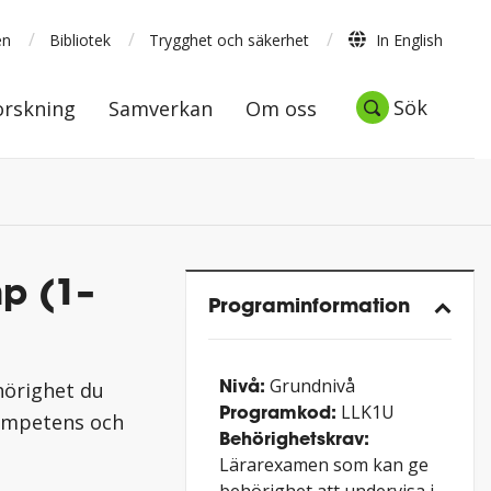
/
/
/
en
Bibliotek
Trygghet och säkerhet
In English
Forskning
Samverkan
Om oss
Sök
Sök
orskning
Samverkan
Om oss
hp (1–
Program­information
Nivå:
Grundnivå
hörighet du
Programkod:
LLK1U
kompetens och
Behörighetskrav:
Lärarexamen som kan ge