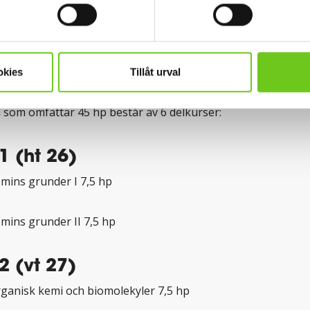
d
 2028-01-16
okies
Tillåt urval
dningens upplägg
 som omfattar 45 hp består av 6 delkurser:
1 (ht 26)
emins grunder I 7,5 hp
emins grunder II 7,5 hp
2 (vt 27)
rganisk kemi och biomolekyler 7,5 hp