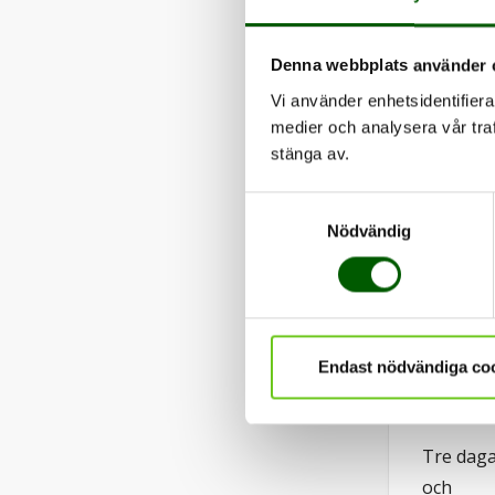
med skarpa p
programmet f
Denna webbplats använder 
Vi använder enhetsidentifierar
medier och analysera vår traf
stänga av.
Samtyckesval
Nödvändig
Endast nödvändiga co
Joakim
som mi
Tre daga
och