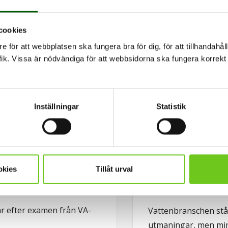
rojekt. Det ingår även laborationer, fältövningar och studi
ör att knyta ihop teori och praktik.
cookies
e för att webbplatsen ska fungera bra för dig, för att tillhandahåll
ik. Vissa är nödvändiga för att webbsidorna ska fungera korrekt 
Inställningar
Statistik
okies
Tillåt urval
 fick sitt drömjobb
”Jag drömmer om
ljöingenjör
på mig superhjä
r efter examen från VA-
Vattenbranschen stå
utmaningar, men min