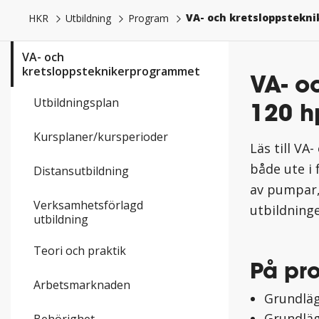
VA- och kretsloppstekn
HKR
Utbildning
Program
VA- och
kretsloppsteknikerprogrammet
VA- o
Utbildningsplan
120 h
Kursplaner/kursperioder
Läs till VA
både ute i
Distansutbildning
av pumpar,
Verksamhetsförlagd
utbildninge
utbildning
Teori och praktik
På pr
Arbetsmarknaden
Grundläg
Grundläg