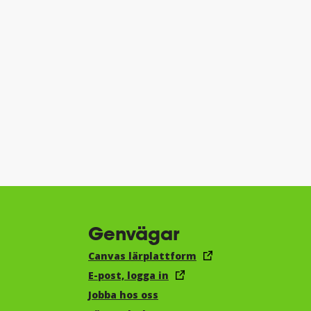
Genvägar
Canvas lärplattform
E-post, logga in
Jobba hos oss