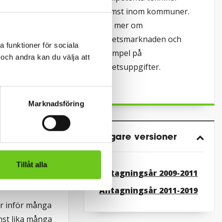
ebesök i
främst inom kommuner.
Läs mer om
arbetsmarknaden och
a funktioner för sociala
exempel på
och andra kan du välja att
arbetsuppgifter.
Marknadsföring
Tidigare versioner
Tillåt alla
Antagningsår 2009-2011
 att få ta
ltedräkten“
Antagningsår 2011-2019
r inför många
st lika många