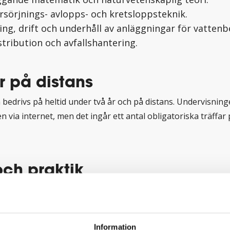
rsörjnings- avlopps- och kretsloppsteknik.
ng, drift och underhåll av anläggningar för vattenb
stribution och avfallshantering.
r på distans
 bedrivs på heltid under två år och på distans. Undervisnin
 via internet, men det ingår ett antal obligatoriska träffar
.
och praktik
ori och praktik är en viktig del i utbildningen, vilket innebä
vas med praktiska exempel. Med verksamhetsförlagd utbil
lära känna ditt kommande yrke bättre och prova på att själv
Information