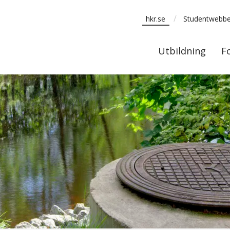
/
hkr.se
Studentwebb
Utbildning
Utbildning
F