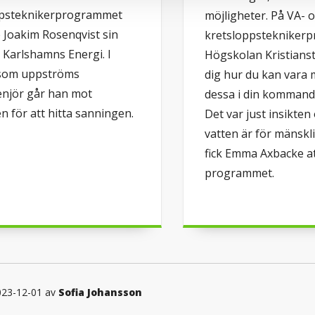
ppsteknikerprogrammet
möjligheter. På VA- 
e Joakim Rosenqvist sin
kretsloppstekniker
å Karlshamns Energi. I
Högskolan Kristianst
 som uppströms
dig hur du kan vara 
enjör går han mot
dessa i din kommande
 för att hitta sanningen.
Det var just insikten
vatten är för mänskl
fick Emma Axbacke att
programmet.
023-12-01 av
Sofia Johansson