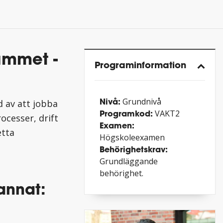
ammet -
Program­information
Nivå:
Grundnivå
d av att jobba
Programkod:
VAKT2
ocesser, drift
Examen:
etta
Högskoleexamen
Behörighetskrav:
Grundläggande
behörighet.
annat: