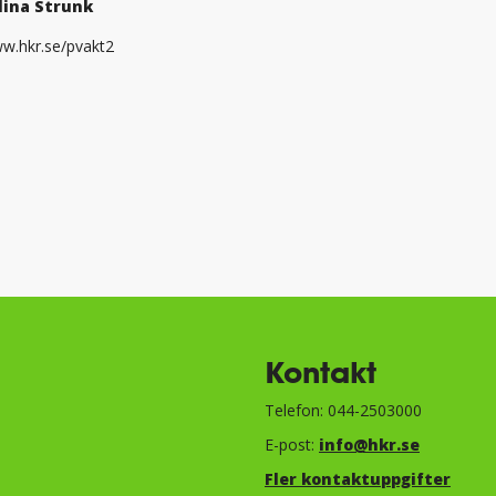
ina Strunk
w.hkr.se/pvakt2
Kontakt
Telefon: 044-2503000
E-post:
info@hkr.se
Fler kontaktuppgifter