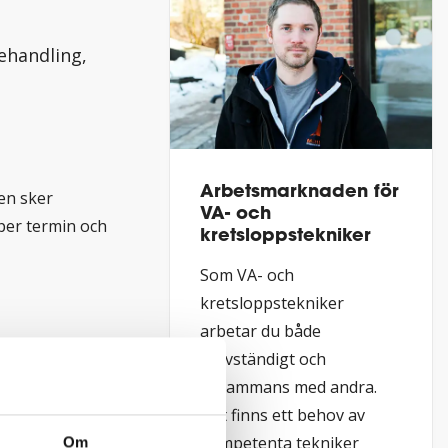
ehandling,
Arbetsmarknaden för
gen sker
VA- och
 per termin och
kretsloppstekniker
Som VA- och
kretsloppstekniker
arbetar du både
självständigt och
r att de teoretiska
tillsammans med andra.
dning (VFU) får du
Det finns ett behov av
ständigt arbeta
kompetenta tekniker
Om