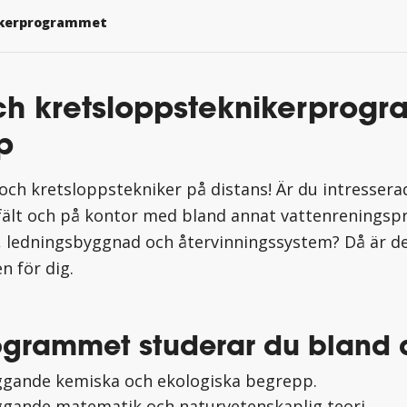
ikerprogrammet
ch kretsloppsteknikerprogr
p
- och kretsloppstekniker på distans! Är du intressera
 fält och på kontor med bland annat vattenreningspr
 ledningsbyggnad och återvinningssystem? Då är d
n för dig.
ogrammet studerar du bland 
gande kemiska och ekologiska begrepp.
gande matematik och naturvetenskaplig teori.