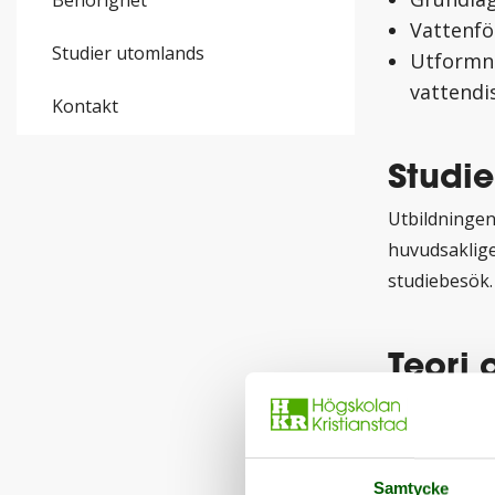
Behörighet
Vattenfö
Studier utomlands
Utformni
vattendi
Kontakt
Studie
Utbildningen
huvudsakligen
studiebesök
Teori 
Kopplingen te
momenten var
chansen att 
Samtycke