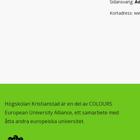
Sidansvarig:
Ad
Kortadress: ww
Högskolan Kristianstad är en del av COLOURS
European University Alliance, ett samarbete med
åtta andra europeiska universitet.