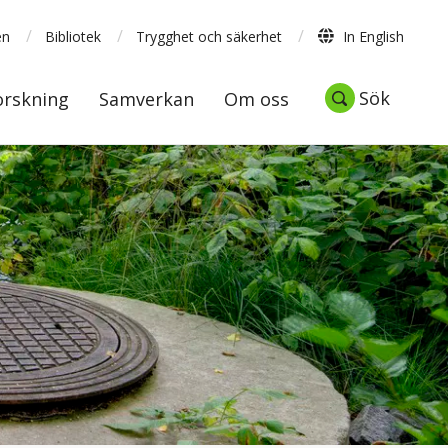
/
/
/
en
Bibliotek
Trygghet och säkerhet
In English
Forskning
Samverkan
Om oss
Sök
Sök
orskning
Samverkan
Om oss