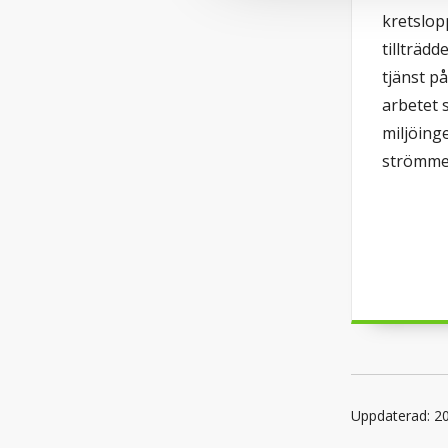
kretslo
tillträdd
tjänst p
arbetet
miljöing
strömmen
Uppdaterad: 2