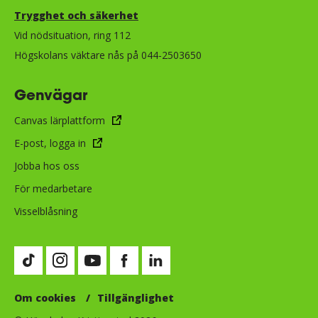
Trygghet och säkerhet​​​​​​​​​​​
Vid nödsituation, ring 112
Högskolans väktare nås på 044-2503650
Genvägar
Canvas lärplattform
E-post, logga in
Jobba hos oss
För medarbetare
Visselblåsning
Besök vår TikTok-sida (öppnas i nytt fönster)
Besök vår Instagram-sida (öppnas i nytt fönster)
Besök vår Youtube-sida (öppnas i nytt fönste
Besök vår Facebook-sida (öppnas i nytt
Besök vår LinkedIn-sida (öppnas i
Om cookies
Tillgänglighet