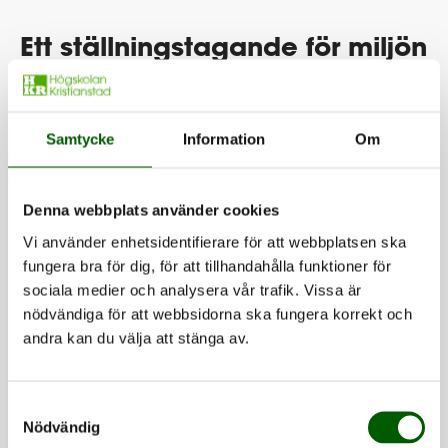
Ett ställningstagande för miljön
Affärsidén ligger i linje med hur det trendar med
cirkulär ekonomi och ställningstagande för miljön. Det
är just nu coolare att köpa secondhand än att köpa
Samtycke
Information
Om
nytt enligt Emma Enebog, hållbarhetschef Myrorna
och Frida Zetterström, modejournalist, TV4.se.
Denna webbplats använder cookies
Vi använder enhetsidentifierare för att webbplatsen ska
Kombinera mera istället för att
fungera bra för dig, för att tillhandahålla funktioner för
köpa nytt
sociala medier och analysera vår trafik. Vissa är
nödvändiga för att webbsidorna ska fungera korrekt och
Enligt Frida Zetterström kan personer lära sig att
andra kan du välja att stänga av.
kombinera sina kläder lite mer och på så vis använda
sina plagg oftare. Fler börjar aktivera sig mot
Samtyckesval
överkonsumtion och tar ställning till om de kan göra
Nödvändig
andra mer hållbara val, även när det gäller mode. Idag