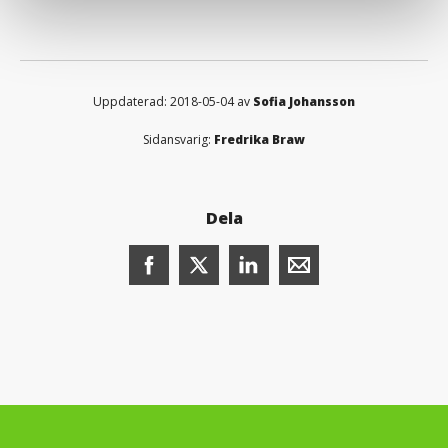
Uppdaterad: 2018-05-04 av
Sofia Johansson
Sidansvarig:
Fredrika Braw
Dela
Dela denna sida på Facebook (öppnas i n
Dela denna sida på X (öppnas i ny
Dela denna sida på LinkedI
Dela denna sida me