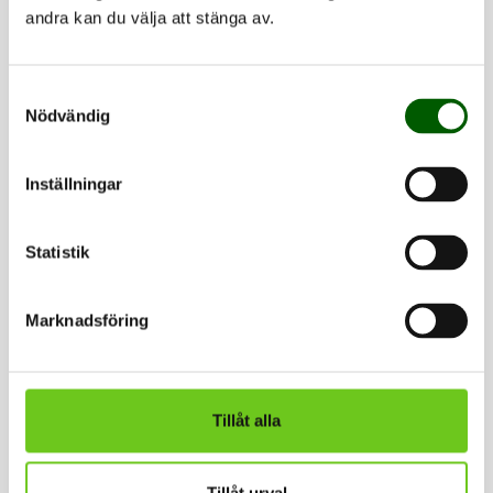
andra kan du välja att stänga av.
Samtyckesval
Kontakt
Nödvändig
Inställningar
Statistik
Marknadsföring
Therese Ullström
Universitetsadjunkt i utbildningsvetenskap
Tillåt alla
Länk till kontaktuppgifter visas om 2
sekunder.
Tillåt urval