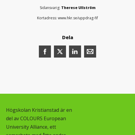
Sidansvarig:
Therese Ullström
Kortadress: www.hkr.se/uppdrag-fif
Dela
Dela denna sida på Facebook (öppnas i n
Dela denna sida på X (öppnas i ny
Dela denna sida på LinkedI
Dela denna sida me
Högskolan Kristianstad är en
del av COLOURS European
University Alliance, ett