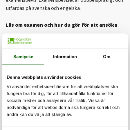
examensbevis. Examensbeviset är dubbelspråkigt och
utfärdas på svenska och engelska.
Läs om examen och hur du gör för att ansöka
Samtycke
Information
Om
Uppdaterad: 2016-08-15 av
Sofia Johansson
Sidansvarig:
Åsa Nilsson
Denna webbplats använder cookies
Vi använder enhetsidentifierare för att webbplatsen ska
fungera bra för dig, för att tillhandahålla funktioner för
Dela
sociala medier och analysera vår trafik. Vissa är
Dela denna sida på Facebook (öppnas i n
Dela denna sida på X (öppnas i ny
Dela denna sida på LinkedI
Dela denna sida me
nödvändiga för att webbsidorna ska fungera korrekt och
andra kan du välja att stänga av.