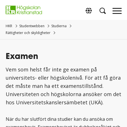
Gå
direkt
Switch to Englis
till
innehåll.
HKR
Studentwebben
Studierna
Rättigheter och skyldigheter
Examen
Vem som helst får inte ge examen på
universitets- eller högskolenivå. För att få göra
det måste man ha ett examenstillstånd.
Universiteten och högskolorna ansöker om det
hos Universitetskanslersämbetet (UKÄ).
När du har slutfört dina studier kan du ansöka om