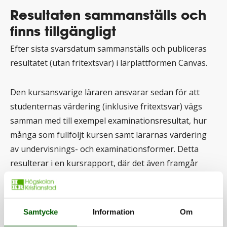
Resultaten sammanställs och
finns tillgängligt
Efter sista svarsdatum sammanställs och publiceras
resultatet (utan fritextsvar) i lärplattformen Canvas.
Den kursansvarige läraren ansvarar sedan för att
studenternas värdering (inklusive fritextsvar) vägs
samman med till exempel examinationsresultat, hur
många som fullföljt kursen samt lärarnas värdering
av undervisnings- och examinationsformer. Detta
resulterar i en kursrapport, där det även framgår
åtgärder och utvecklingsarbete som är aktuella inför
kommande kursomgångar. Hur snabbt förändringar
kan få genomslag i kommande kurser avgörs av dess
Samtycke
Information
Om
omfattning och art.