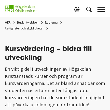
Gå
direkt
Switch to Englis
till
innehåll.
HKR
Studentwebben
Studierna
Rättigheter och skyldigheter
Kursvärdering – bidra till
utveckling
En viktig del i utvecklingen av Högskolan
Kristianstads kurser och program är
kursvärderingarna. Det är bland annat där som
studenternas erfarenheter fångas upp. I
kursvärderingen har du som student möjlighet
att påverka utbildningen för framtiden!