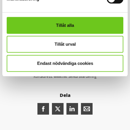
program vänder du dig i första hand till kursansvarig
lärare och programansvarig.
Läs mer om
möjligheter att lämna synpunkter.
Tillåt alla
Tillåt urval
Uppdaterad: 2026-03-30 av
Ulf Mohager
Endast nödvändiga cookies
Sidansvarig:
Åsa Vännman
Kortadress: www.hkr.se/kursvardering
Dela
Dela denna sida på Facebook (öppnas i n
Dela denna sida på X (öppnas i ny
Dela denna sida på LinkedI
Dela denna sida me