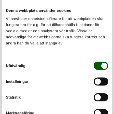
Denna webbplats använder cookies
Vid varje ny kursstart finns resultatet av föregående
kursvärdering (utan fritextsvar) tillgängligt via
Vi använder enhetsidentifierare för att webbplatsen ska
fungera bra för dig, för att tillhandahålla funktioner för
kursytan i Canvas. Även kursrapporten ska vara
sociala medier och analysera vår trafik. Vissa är
tillgänglig via Canvas snarast möjligt, men senast en
nödvändiga för att webbsidorna ska fungera korrekt och
månad efter kursens slut.
andra kan du välja att stänga av.
Du som student ska ges möjlighet att delta i
Samtyckesval
diskussion om förbättringar. Formerna för detta
Nödvändig
avgörs av kursansvarig lärare i samråd med
studenterna.
Inställningar
Frågor?
Statistik
Om du har frågor eller synpunkter som
gäller arbetet med kursvärdering i din kurs eller ditt
Marknadsföring