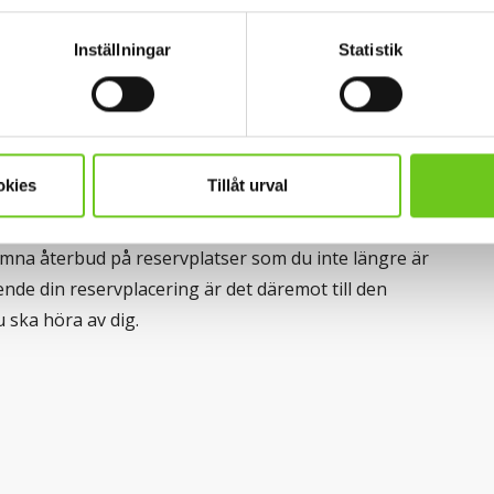
ngsbesked och blivit antagen eller vill stå kvar som
Inställningar
Statistik
. Men kom ihåg att läsa dina meddelanden.
I
n om utbildningens start och registrering. Har du
ering, upprop, schema eller kursinnehåll kan du
sservice
.
okies
Tillåt urval
det viktigt att du lämnar återbud så att den kan gå till
mna återbud på reservplatser som du inte längre är
nde din reservplacering är det däremot till den
u ska höra av dig.