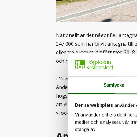
Nationellt är det något fler antag
247 000 som har blivit antagna till
eller tre procent jämfört med 2018. 
och högskolerådet (UHR).
- Vi vill välkomna alla nya studente
Samtycke
Andersson, ställföreträdande rektor.
högskolan i landet trots att vi har 
att vi har en viss minskning av det t
Denna webbplats använder 
vi också fram emot att återse alla s
Vi använder enhetsidentifierar
medier och analysera vår traf
stänga av.
Andra antagnings