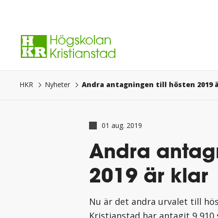
Gå
direkt
till
innehåll.
Andra antagningen till hösten 2019 ä
HKR
Nyheter
01 aug. 2019
Andra antagn
2019 är klar
Nu är det andra urvalet till h
Kristianstad har antagit 9 91