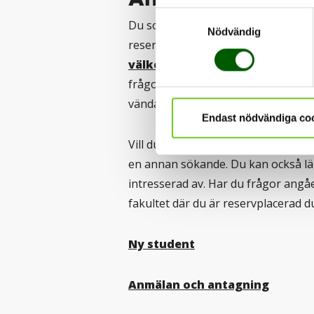
Samtyckesval
Du som nyss fått ditt andra antagni
Nödvändig
reserv behöver inte svara på detta
välkomstbrevet
får du informatio
frågor om reservantagning, registr
vända dig direkt till vår
antagning
Endast nödvändiga co
Vill du däremot inte ha din plats är 
en annan sökande. Du kan också lä
intresserad av. Har du frågor angåe
fakultet där du är reservplacerad d
Ny student
Anmälan och antagning