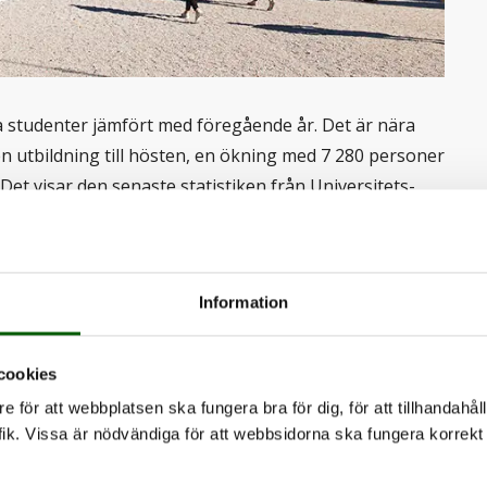
na studenter jämfört med föregående år. Det är nära
 en utbildning till hösten, en ökning med 7 280 personer
Det visar den senaste statistiken från Universitets-
r till högskolan och terminsstarten, säger Pia
Information
 Vi är stolta över att vi fortsatt är den mest sökta
dragit ner något på antalet kurser och platser. Det gör
otala antalet antagna jämfört med i fjol. Självklart ser
cookies
om börjat sina utbildningar sedan tidigare!
e för att webbplatsen ska fungera bra för dig, för att tillhandahåll
ik. Vissa är nödvändiga för att webbsidorna ska fungera korrekt 
beskedet – Urval 2