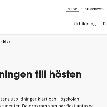
/
hkr.se
Studentwebb
Utbildning
Utbildning
F
r klar
ingen till hösten
östens utbildningar klart och Högskolan
0 studenter. De program som har flest antagna