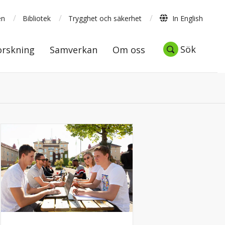
/
/
/
en
Bibliotek
Trygghet och säkerhet
In English
Forskning
Samverkan
Om oss
Sök
Sök
orskning
Samverkan
Om oss