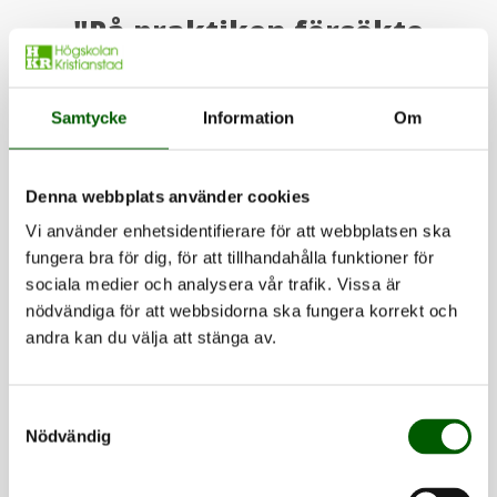
"På praktiken försökte
jag också se till att
Samtycke
Information
Om
hålla så många
lektioner som möjligt.
Denna webbplats använder cookies
För det är det allra
Vi använder enhetsidentifierare för att webbplatsen ska
fungera bra för dig, för att tillhandahålla funktioner för
bästa man kan göra;
sociala medier och analysera vår trafik. Vissa är
nödvändiga för att webbsidorna ska fungera korrekt och
att testa och lära sig på
andra kan du välja att stänga av.
plats."
Samtyckesval
Nödvändig