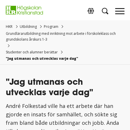
Gå
direkt
Switch to Englis
till
innehåll.
HKR
Utbildning
Program
Grundlärarutbildning med inriktning mot arbete i förskoleklass och
grundskolans årskurs 1-3
Studenter och alumner berättar
"Jag utmanas och utvecklas varje dag"
"Jag utmanas och
utvecklas varje dag"
André Folkestad ville ha ett arbete där han
gjorde en insats för samhället, och sökte sig
fram bland både utbildningar och jobb. Ända