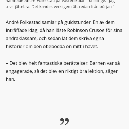
hamnade André Folkestad på Västerskolan i Knislinge. "Jag
trivs jättebra. Det kändes verkligen rätt redan från början."
André Folkestad samlar på guldstunder. En av dem
inträffade idag, då han läste Robinson Crusoe för sina
andraklassare, och sedan lät dem skriva egna
historier om den obebodda ön mitt i havet.
– Det blev helt fantastiska berättelser. Barnen var så
engagerade, så det blev en riktigt bra lektion, säger
han.